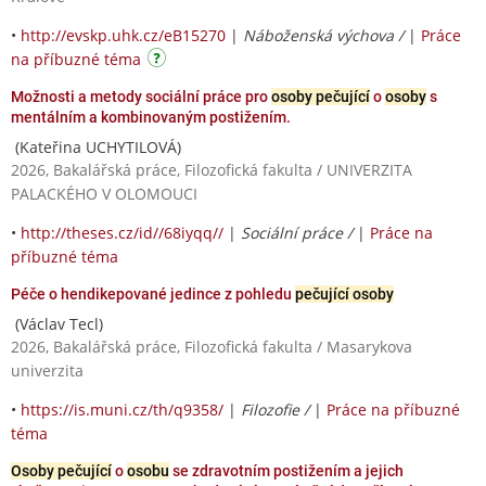
•
http://evskp.uhk.cz/eB15270
|
Náboženská výchova /
|
Práce
na příbuzné téma
Možnosti a metody sociální práce pro
osoby pečující
o
osoby
s
mentálním a kombinovaným postižením.
(Kateřina UCHYTILOVÁ)
2026, Bakalářská práce, Filozofická fakulta / UNIVERZITA
PALACKÉHO V OLOMOUCI
•
http://theses.cz/id//68iyqq//
|
Sociální práce /
|
Práce na
příbuzné téma
Péče o hendikepované jedince z pohledu
pečující osoby
(Václav Tecl)
2026, Bakalářská práce, Filozofická fakulta / Masarykova
univerzita
•
https://is.muni.cz/th/q9358/
|
Filozofie /
|
Práce na příbuzné
téma
Osoby pečující
o
osobu
se zdravotním postižením a jejich