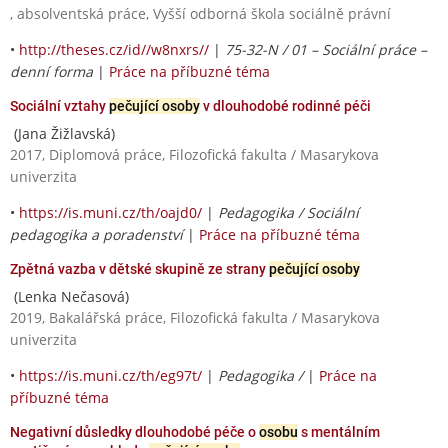
, absolventská práce, Vyšší odborná škola sociálně právní
•
http://theses.cz/id//w8nxrs//
|
75-32-N / 01 – Sociální práce –
denní forma
|
Práce na příbuzné téma
Sociální vztahy
pečující osoby
v dlouhodobé rodinné péči
(Jana Žižlavská)
2017, Diplomová práce, Filozofická fakulta / Masarykova
univerzita
•
https://is.muni.cz/th/oajd0/
|
Pedagogika / Sociální
pedagogika a poradenství
|
Práce na příbuzné téma
Zpětná vazba v dětské skupině ze strany
pečující osoby
(Lenka Nečasová)
2019, Bakalářská práce, Filozofická fakulta / Masarykova
univerzita
•
https://is.muni.cz/th/eg97t/
|
Pedagogika /
|
Práce na
příbuzné téma
Negativní důsledky dlouhodobé péče o
osobu
s mentálním