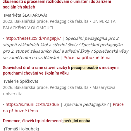
zkušenosti s procesem rozhodování o umístění do zařízení
sociálních služeb
(Markéta ŠLAHAŘOVÁ)
2022, Bakalářská práce, Pedagogická fakulta / UNIVERZITA
PALACKÉHO V OLOMOUCI
•
http://theses.cz/id//nng8pj//
|
Speciální pedagogika pro 2.
stupeň základních škol a střední školy / Speciální pedagogika
pro 2. stupeň základních škol a střední školy / Společenské vědy
se zaměřením na vzdělávání
|
Práce na příbuzné téma
Souvislost druhu rané citové vazby k
pečující osobě
s možnými
poruchami chování ve školním věku
(Valerie Špičková)
2026, Bakalářská práce, Pedagogická fakulta / Masarykova
univerzita
•
https://is.muni.cz/th/dzdui/
|
Speciální pedagogika /
|
Práce
na příbuzné téma
Demence; člověk trpící demencí;
pečující osoba
(Tomáš Holoubek)