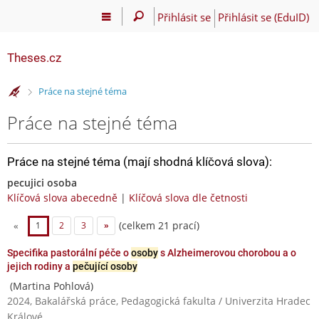
Přihlásit se
Přihlásit se (EduID)
Theses.cz
>
Práce na stejné téma
Práce na stejné téma
Práce na stejné téma (mají shodná klíčová slova):
pecujici osoba
Klíčová slova abecedně
|
Klíčová slova dle četnosti
(celkem 21 prací)
«
1
2
3
»
Specifika pastorální péče o
osoby
s Alzheimerovou chorobou a o
jejich rodiny a
pečující osoby
(Martina Pohlová)
2024, Bakalářská práce, Pedagogická fakulta / Univerzita Hradec
Králové