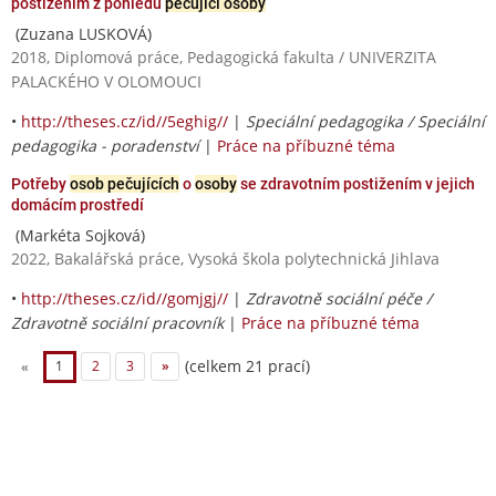
postižením z pohledu
pečující osoby
(Zuzana LUSKOVÁ)
2018, Diplomová práce, Pedagogická fakulta / UNIVERZITA
PALACKÉHO V OLOMOUCI
•
http://theses.cz/id//5eghig//
|
Speciální pedagogika / Speciální
pedagogika - poradenství
|
Práce na příbuzné téma
Potřeby
osob pečujících
o
osoby
se zdravotním postižením v jejich
domácím prostředí
(Markéta Sojková)
2022, Bakalářská práce, Vysoká škola polytechnická Jihlava
•
http://theses.cz/id//gomjgj//
|
Zdravotně sociální péče /
Zdravotně sociální pracovník
|
Práce na příbuzné téma
(celkem 21 prací)
«
1
2
3
»