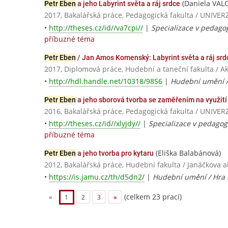
(Daniela VAL
Petr Eben
a jeho Labyrint světa a ráj srdce
2017, Bakalářská práce, Pedagogická fakulta / UNI
•
http://theses.cz/id//va7cpi//
|
Specializace v pedago
příbuzné téma
Petr Eben
/ Jan Amos Komenský: Labyrint světa a ráj srd
2017, Diplomová práce, Hudební a taneční fakulta / 
•
http://hdl.handle.net/10318/9856
|
Hudební umění /
Petr Eben
a jeho sborová tvorba se zaměřením na využití
2016, Bakalářská práce, Pedagogická fakulta / UNI
•
http://theses.cz/id//xlyjdy//
|
Specializace v pedagog
příbuzné téma
(Eliška Balabánová)
Petr Eben
a jeho tvorba pro kytaru
2012, Bakalářská práce, Hudební fakulta / Janáčkova
•
https://is.jamu.cz/th/d5dn2/
|
Hudební umění / Hra 
(celkem 23 prací)
«
1
2
3
»