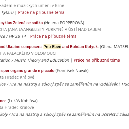
 akademie múzických umění v Brně
 kytaru
|
Práce na příbuzné téma
(Helena POPPEROVÁ)
cyklus Zelená se snítka
VERZITA JANA EVANGELISTY PURKYNĚ V ÚSTÍ NAD LABEM
ice / HV SB 14
|
Práce na příbuzné téma
(Olena MATSE
 and Ukraine composers:
Petr Eben
and Bohdan Kotyuk.
VERZITA PALACKÉHO V OLOMOUCI
cation / Music Theory and Education
|
Práce na příbuzné téma
(František Novák)
s per organo grande e piccolo
ita Hradec Králové
ice / Hra na nástroj a sólový zpěv se zaměřením na vzdělávání, H
(Lukáš Koblása)
ance
ita Hradec Králové
školy / Hra na nástroj a sólový zpěv se zaměřením na učitelství zákla