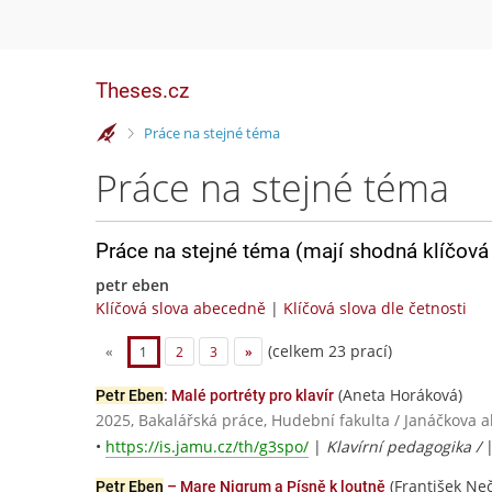
Theses.cz
>
Práce na stejné téma
Práce na stejné téma
Práce na stejné téma (mají shodná klíčová 
petr eben
Klíčová slova abecedně
|
Klíčová slova dle četnosti
(celkem 23 prací)
«
1
2
3
»
(Aneta Horáková)
Petr Eben
: Malé portréty pro klavír
2025, Bakalářská práce, Hudební fakulta / Janáčkova
•
https://is.jamu.cz/th/g3spo/
|
Klavírní pedagogika /
(František Ne
Petr Eben
– Mare Nigrum a Písně k loutně