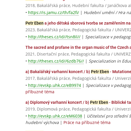
2018, Bakalářská práce, Hudební fakulta / Janáčkova
•
https://is.jamu.cz/th/fa2fi/
|
Hudební umění / Hra na
Petr Eben
a jeho dětská sborová tvorba se zaměřením na 
2023, Bakalářská práce, Pedagogická fakulta / UNI
•
http://theses.cz/id//tsn8il//
|
Specializace v pedagog
The sacred and profane in the organ music of the Czech
2021, Disertační práce, Pedagogická fakulta / UNI
•
http://theses.cz/id//6zdb76//
|
Specialization in Edu
a) Bakalářský varhanní koncert / b)
Petr Eben
- Mutatione
2017, Bakalářská práce, Pedagogická fakulta / Univerz
•
http://evskp.uhk.cz/eB9974
|
Specializace v pedagog
příbuzné téma
a) Diplomový varhanní koncert / b)
Petr Eben
- Biblické t
2019, Diplomová práce, Pedagogická fakulta / Univerz
•
http://evskp.uhk.cz/eM6038
|
Učitelství pro střední 
hudební výchova
|
Práce na příbuzné téma