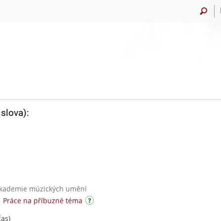
slova):
 akademie múzických umění
|
Práce na příbuzné téma
čas)