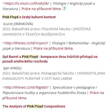
•
https://is.muni.cz/th/ahj5k/
|
Filologie / Anglický jazyk a
literatura
|
Práce na příbuzné téma
Pink Floyd
a český kulturní kontext
(Lucie JIRÁNKOVÁ)
2022, Bakalářská práce, Filozofická fakulta / JIHOČESKÁ
UNIVERZITA V ČESKÝCH BUDĚJOVICÍCH
•
http://theses.cz/id//ciyxci//
|
Filologie / Bohemistika - Anglický
jazyk a literatura
|
Práce na příbuzné téma
Syd Barret a
Pink Floyd
- komparace dvou tvůrčích přístupů na
pozadí uměleckého rozchodu
(Jan KINDL)
2022, Bakalářská práce, Pedagogická fakulta / UNIVERZITA JANA
EVANGELISTY PURKYNĚ V ÚSTÍ NAD LABEM
•
http://theses.cz/id//bgiejt//
|
Specializace v pedagogice /
Popularizace hudby a organizace hudebního života
|
Práce na
příbuzné téma
The Analysis of
Pink Floyd
Compositions