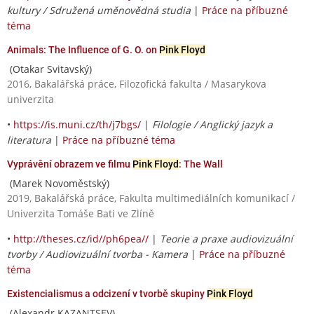
kultury / Sdružená uměnovědná studia
|
Práce na příbuzné
téma
Animals: The Influence of G. O. on
Pink Floyd
(Otakar Svitavský)
2016, Bakalářská práce, Filozofická fakulta / Masarykova
univerzita
•
https://is.muni.cz/th/j7bgs/
|
Filologie / Anglický jazyk a
literatura
|
Práce na příbuzné téma
Vyprávění obrazem ve filmu
Pink Floyd
: The Wall
(Marek Novoměstský)
2019, Bakalářská práce, Fakulta multimediálních komunikací /
Univerzita Tomáše Bati ve Zlíně
•
http://theses.cz/id//ph6pea//
|
Teorie a praxe audiovizuální
tvorby / Audiovizuální tvorba - Kamera
|
Práce na příbuzné
téma
Existencialismus a odcizení v tvorbě skupiny
Pink Floyd
(Alexandr KAZANTSEV)