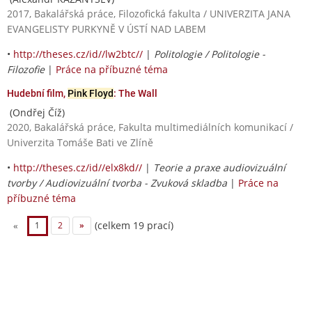
2017, Bakalářská práce, Filozofická fakulta / UNIVERZITA JANA
EVANGELISTY PURKYNĚ V ÚSTÍ NAD LABEM
•
http://theses.cz/id//lw2btc//
|
Politologie / Politologie -
Filozofie
|
Práce na příbuzné téma
Hudební film,
Pink Floyd
: The Wall
(Ondřej Číž)
2020, Bakalářská práce, Fakulta multimediálních komunikací /
Univerzita Tomáše Bati ve Zlíně
•
http://theses.cz/id//elx8kd//
|
Teorie a praxe audiovizuální
tvorby / Audiovizuální tvorba - Zvuková skladba
|
Práce na
příbuzné téma
(celkem 19 prací)
«
1
2
»