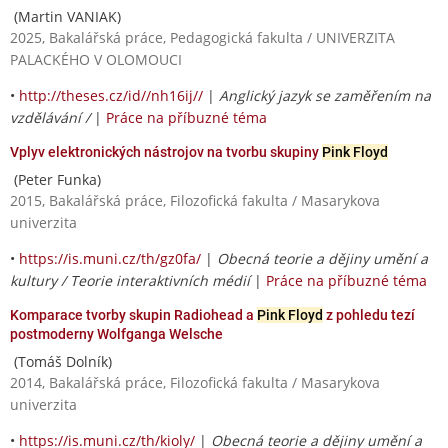
(Martin VANIAK)
2025, Bakalářská práce, Pedagogická fakulta / UNIVERZITA
PALACKÉHO V OLOMOUCI
•
http://theses.cz/id//nh16ij//
|
Anglický jazyk se zaměřením na
vzdělávání /
|
Práce na příbuzné téma
Vplyv elektronických nástrojov na tvorbu skupiny
Pink Floyd
(Peter Funka)
2015, Bakalářská práce, Filozofická fakulta / Masarykova
univerzita
•
https://is.muni.cz/th/gz0fa/
|
Obecná teorie a dějiny umění a
kultury / Teorie interaktivních médií
|
Práce na příbuzné téma
Komparace tvorby skupin Radiohead a
Pink Floyd
z pohledu tezí
postmoderny Wolfganga Welsche
(Tomáš Dolník)
2014, Bakalářská práce, Filozofická fakulta / Masarykova
univerzita
•
https://is.muni.cz/th/kioly/
|
Obecná teorie a dějiny umění a