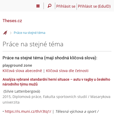
Přihlásit se
Přihlásit se (EduID)
Theses.cz
>
Práce na stejné téma
Práce na stejné téma
Práce na stejné téma (mají shodná klíčová slova):
playground zone
Klíčová slova abecedně
|
Klíčová slova dle četnosti
Analýza vybrané standardní herní situace – autu v ragby u českého
národního týmu mužů
(Silvie Lattenbergová)
2015, Diplomová práce, Fakulta sportovních studií / Masarykova
univerzita
•
https://is.muni.cz/th/r3tq1/
|
Tělesná výchova a sport /