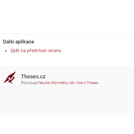
Další aplikace
Zpět na předchozí stranu
Theses.cz
Provozuje
Fakulta informatiky MU
,
Více o Theses
Potřebujete poradit?
Zapojené školy
theses@fi.muni.cz
Správci zapojených škol