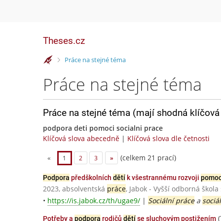
Theses.cz
>
Práce na stejné téma
Práce na stejné téma
Práce na stejné téma (mají shodná klíčová 
podpora deti pomoci socialni prace
Klíčová slova abecedně
|
Klíčová slova dle četnosti
(celkem 21 prací)
«
1
2
3
»
Podpora
předškolních
dětí
k všestrannému rozvoji
pomoc
2023, absolventská
práce
, Jabok - Vyšší odborná škola
•
https://is.jabok.cz/th/ugae9/
|
Sociální práce
a
sociá
(
Potřeby a
podpora
rodičů
dětí
se sluchovým postižením