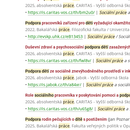
2025, absolventská
práce
, CARITAS - Vyšší odborná šk
•
https://is.caritas-vos.cz/th/bm2u0/
|
Sociální práce
a
Podpora
pracovníků zařízení pro
děti
vyžadující okamžit
2022, Bakalářská
práce
, Filozofická fakulta / Univerzi
•
http://evskp.uhk.cz/eB13453
|
Sociální práce
/ Sociá
Duševní zdraví a psychosociální
podpora dětí
zasažených
2026, absolventská
práce
, CARITAS - Vyšší odborná šk
•
https://is.caritas-vos.cz/th/fwl8v/
|
Sociální práce
a s
Podpora dětí
ze sociálně znevýhodněného prostředí v in
2026, absolventská
práce
, Jabok - Vyšší odborná škola
•
https://is.jabok.cz/th/a84xr/
|
Sociální práce
a sociál
Role
sociálního
pracovníka v poskytování pomoci a
podp
2026, absolventská
práce
, CARITAS - Vyšší odborná šk
•
https://is.caritas-vos.cz/th/u65g8/
|
Sociální práce
a 
(Jan Poznar
Podpora
rodin pečujících o
dítě
s postižením
2025, Bakalářská
práce
, Fakulta veřejných politik v O