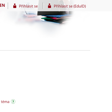
EN
Přihlásit se
Přihlásit se (EduID)
é téma