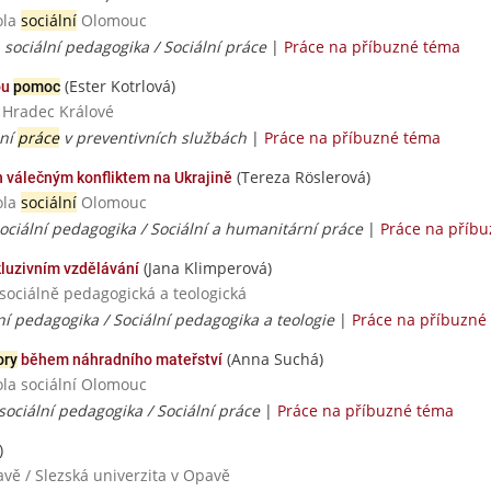
ola
sociální
Olomouc
 sociální pedagogika / Sociální práce
|
Práce na příbuzné téma
(Ester Kotrlová)
ou
pomoc
ta Hradec Králové
lní
práce
v preventivních službách
|
Práce na příbuzné téma
(Tereza Röslerová)
 válečným konfliktem na Ukrajině
ola
sociální
Olomouc
ociální pedagogika / Sociální a humanitární práce
|
Práce na příb
(Jana Klimperová)
kluzivním vzdělávání
 sociálně pedagogická a teologická
ní pedagogika / Sociální pedagogika a teologie
|
Práce na příbuzné
(Anna Suchá)
ory
během náhradního mateřství
ola sociální Olomouc
sociální pedagogika / Sociální práce
|
Práce na příbuzné téma
)
pavě / Slezská univerzita v Opavě