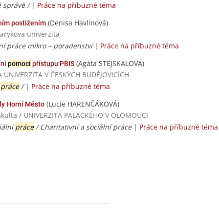
é správě /
|
Práce na příbuzné téma
(Denisa Havlínová)
ním postižením
arykova univerzita
ní práce mikro – poradenství
|
Práce na příbuzné téma
(Agáta STEJSKALOVÁ)
ení
pomocí
přístupu PBIS
SKÁ UNIVERZITA V ČESKÝCH BUDĚJOVICÍCH
í
práce
/
|
Práce na příbuzné téma
(Lucie HARENČÁKOVÁ)
ly Horní Město
á fakulta / UNIVERZITA PALACKÉHO V OLOMOUCI
iální
práce
/ Charitativní a sociální práce
|
Práce na příbuzné téma