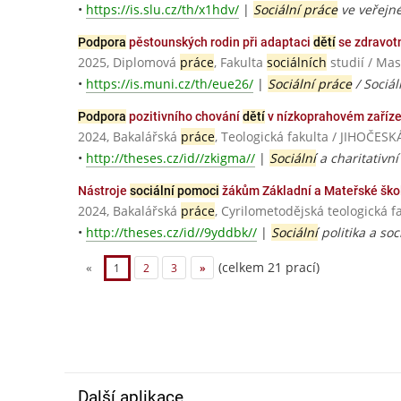
•
https://is.slu.cz/th/x1hdv/
|
Sociální práce
ve veřejn
Podpora
pěstounských rodin při adaptaci
dětí
se zdravot
2025, Diplomová
práce
, Fakulta
sociálních
studií / Mas
•
https://is.muni.cz/th/eue26/
|
Sociální práce
/ Sociál
Podpora
pozitivního chování
dětí
v nízkoprahovém zaříz
2024, Bakalářská
práce
, Teologická fakulta / JIHOČE
•
http://theses.cz/id//zkigma//
|
Sociální
a charitativn
Nástroje
sociální pomoci
žákům Základní a Mateřské ško
2024, Bakalářská
práce
, Cyrilometodějská teologick
•
http://theses.cz/id//9yddbk//
|
Sociální
politika a soc
(celkem 21 prací)
«
1
2
3
»
Další aplikace