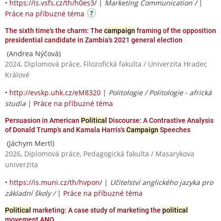
•
https://is.vsfs.cz/th/h0es3/
|
Marketing Communication /
|
Práce na příbuzné téma
The sixth time's the charm: The
campaign
framing of the opposition
presidential candidate in Zambia's 2021 general election
(Andrea Nýčová)
2024, Diplomová práce, Filozofická fakulta / Univerzita Hradec
Králové
•
http://evskp.uhk.cz/eM8320
|
Politologie / Politologie - africká
studia
|
Práce na příbuzné téma
Persuasion in American
Political
Discourse: A Contrastive Analysis
of Donald Trump's and Kamala Harris's
Campaign
Speeches
(Jáchym Mertl)
2026, Diplomová práce, Pedagogická fakulta / Masarykova
univerzita
•
https://is.muni.cz/th/hvpon/
|
Učitelství anglického jazyka pro
základní školy /
|
Práce na příbuzné téma
Political
marketing: A case study of marketing the
political
movement ANO