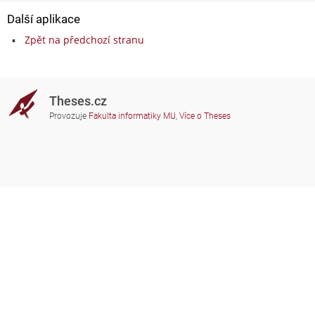
Další aplikace
Zpět na předchozí stranu
Theses.cz
Provozuje
Fakulta informatiky MU
,
Více o Theses
Potřebujete poradit?
Zapojené školy
theses@fi.muni.cz
Správci zapojených škol
Nápověda
Soukromí
Často kladené dotazy
Přístupnost
Zobrazit klasickou verzi