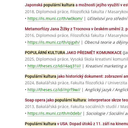
Japonská
populární kultura
a možnosti jejího využití v e
2018, Diplomová práce, Filozofická fakulta / Masarykov
•
https://is.muni.cz/th/w0kom/
|
Učitelství pro střední
Metamorfózy Jana Žižky z Trocnova v českém umění 2. po
2016, Diplomová práce, Filozofická fakulta / Masarykov
•
https://is.muni.cz/th/qigxh/
|
Obecná teorie a dějin
(Ja
POPULÁRNÍ KULTURA
JAKO PŘEDMĚT KOMUNIKACE
2025, Diplomová práce, Vysoká škola kreativní komunika
•
http://theses.cz/id//4aq31i//
|
Kreativní marketing a
Populární kultura
jako historický dokument: zobrazení am
2024, Bakalářská práce, Fakulta filozofická / Univerzit
•
http://theses.cz/id//njrf9w//
|
Anglický jazyk / Angli
Soap opera jako
populární kultura
: interpretace skrze te
2013, Bakalářská práce, Fakulta sociálních studií / Ma
•
https://is.muni.cz/th/n0deb/
|
Sociologie / Sociální 
Populární kultura
v USA: Dopad útoků z 11. září na kinema