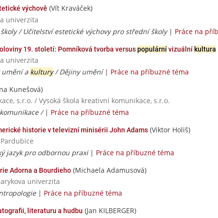
(Vít Kraváček)
stetické výchově
a univerzita
 školy / Učitelství estetické výchovy pro střední školy
|
Práce na pří
loviny 19. století: Pomníková tvorba versus
populární
vizuální
kultura
a univerzita
y umění a
kultury
/ Dějiny umění
|
Práce na příbuzné téma
na Kunešová)
ce, s.r.o. / Vysoká škola kreativní komunikace, s.r.o.
 komunikace /
|
Práce na příbuzné téma
(Viktor Holiš)
erické historie v televizní minisérii John Adams
a Pardubice
cký jazyk pro odbornou praxi
|
Práce na příbuzné téma
(Michaela Adamusová)
orie Adorna a Bourdieho
sarykova univerzita
antropologie
|
Práce na příbuzné téma
(Jan KILBERGER)
tografii, literaturu a hudbu