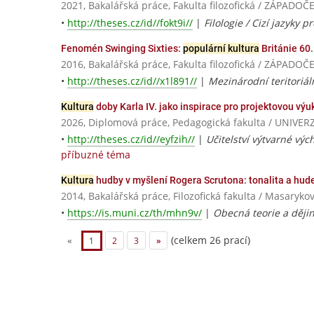
2021, Bakalářská práce, Fakulta filozofická / ZÁPADO
•
http://theses.cz/id//fokt9i//
|
Filologie / Cizí jazyky
Fenomén Swinging Sixties:
populární kultura
Británie 60. 
2016, Bakalářská práce, Fakulta filozofická / ZÁPADO
•
http://theses.cz/id//x1l891//
|
Mezinárodní teritoriál
Kultura
doby Karla IV. jako inspirace pro projektovou vý
2026, Diplomová práce, Pedagogická fakulta / UNIV
•
http://theses.cz/id//eyfzih//
|
Učitelství výtvarné výc
příbuzné téma
Kultura
hudby v myšlení Rogera Scrutona: tonalita a hude
2014, Bakalářská práce, Filozofická fakulta / Masaryko
•
https://is.muni.cz/th/mhn9v/
|
Obecná teorie a ději
(celkem 26 prací)
«
1
2
3
»