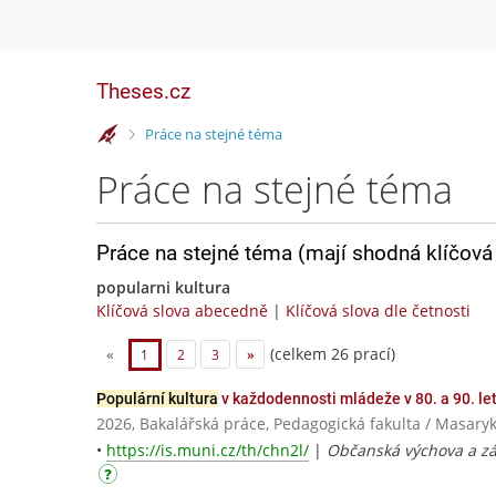
Theses.cz
>
Práce na stejné téma
Práce na stejné téma
Práce na stejné téma (mají shodná klíčová 
popularni kultura
Klíčová slova abecedně
|
Klíčová slova dle četnosti
(celkem 26 prací)
«
1
2
3
»
Populární kultura
v každodennosti mládeže v 80. a 90. le
2026, Bakalářská práce, Pedagogická fakulta / Masaryk
•
https://is.muni.cz/th/chn2l/
|
Občanská výchova a zá