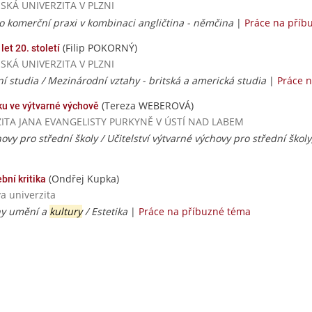
ČESKÁ UNIVERZITA V PLZNI
 pro komerční praxi v kombinaci angličtina - němčina
|
Práce na příb
(Filip POKORNÝ)
let 20. století
ČESKÁ UNIVERZITA V PLZNI
ní studia / Mezinárodní vztahy - britská a americká studia
|
Práce 
(Tereza WEBEROVÁ)
uku ve výtvarné výchově
ERZITA JANA EVANGELISTY PURKYNĚ V ÚSTÍ NAD LABEM
hovy pro střední školy / Učitelství výtvarné výchovy pro střední škol
(Ondřej Kupka)
bní kritika
va univerzita
ny umění a
kultury
/ Estetika
|
Práce na příbuzné téma