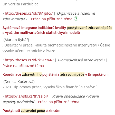
Univerzita Pardubice
•
http://theses.cz/id//8i1gdc//
|
Organizace a řízení ve
zdravotnictví /
|
Práce na příbuzné téma
Systémová integrace indikátorů kvality
poskytované zdravotní péče
s využitím multivariačních statistických modelů
(Marian Rybář)
, Disertační práce, Fakulta biomedicínského inženýrství / České
vysoké učení technické v Praze
•
http://theses.cz/id//k81en4//
|
Biomedicínské inženýrství /
|
Práce na příbuzné téma
Koordinace
zdravotního
pojištění a
zdravotní péče
v Evropské unii
(Denisa Kučerová)
2020, Diplomová práce, Vysoká škola finanční a správní
•
https://is.vsfs.cz/th/ssibi/
|
Právní specializace / Právní
aspekty podnikání
|
Práce na příbuzné téma
Poskytnutí
zdravotní péče
cizincům