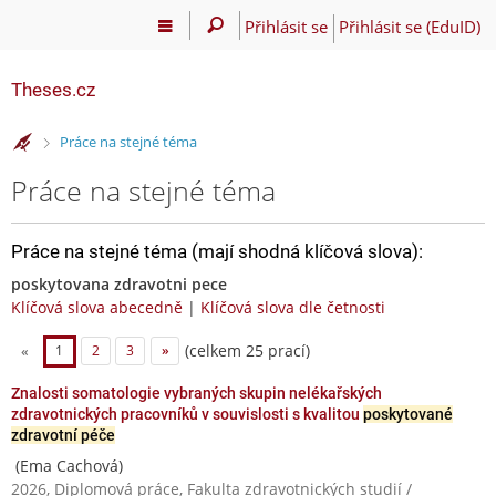
Přihlásit se
Přihlásit se (EduID)
Theses.cz
>
Práce na stejné téma
Práce na stejné téma
Práce na stejné téma (mají shodná klíčová slova):
poskytovana zdravotni pece
Klíčová slova abecedně
|
Klíčová slova dle četnosti
(celkem 25 prací)
«
1
2
3
»
Znalosti somatologie vybraných skupin nelékařských
zdravotnických pracovníků v souvislosti s kvalitou
poskytované
zdravotní péče
(Ema Cachová)
2026, Diplomová práce, Fakulta zdravotnických studií /