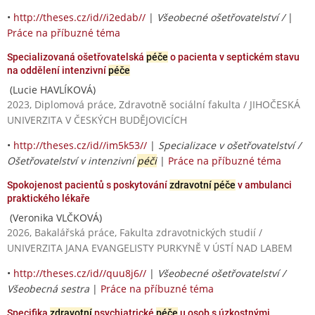
•
http://theses.cz/id//i2edab//
|
Všeobecné ošetřovatelství /
|
Práce na příbuzné téma
Specializovaná ošetřovatelská
péče
o pacienta v septickém stavu
na oddělení intenzivní
péče
(Lucie HAVLÍKOVÁ)
2023, Diplomová práce, Zdravotně sociální fakulta / JIHOČESKÁ
UNIVERZITA V ČESKÝCH BUDĚJOVICÍCH
•
http://theses.cz/id//im5k53//
|
Specializace v ošetřovatelství /
Ošetřovatelství v intenzivní
péči
|
Práce na příbuzné téma
Spokojenost pacientů s poskytování
zdravotní péče
v ambulanci
praktického lékaře
(Veronika VLČKOVÁ)
2026, Bakalářská práce, Fakulta zdravotnických studií /
UNIVERZITA JANA EVANGELISTY PURKYNĚ V ÚSTÍ NAD LABEM
•
http://theses.cz/id//quu8j6//
|
Všeobecné ošetřovatelství /
Všeobecná sestra
|
Práce na příbuzné téma
Specifika
zdravotní
psychiatrické
péče
u osob s úzkostnými