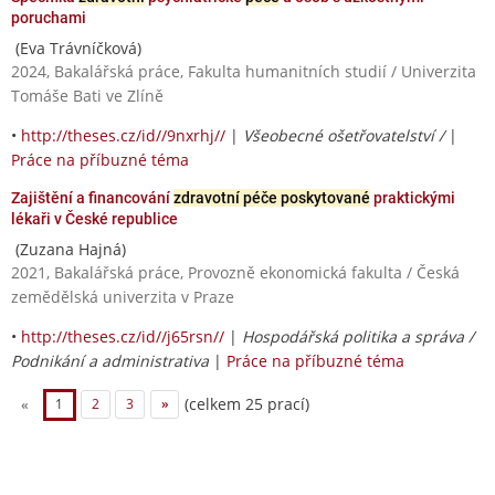
poruchami
(Eva Trávníčková)
2024, Bakalářská práce, Fakulta humanitních studií / Univerzita
Tomáše Bati ve Zlíně
•
http://theses.cz/id//9nxrhj//
|
Všeobecné ošetřovatelství /
|
Práce na příbuzné téma
Zajištění a financování
zdravotní péče poskytované
praktickými
lékaři v České republice
(Zuzana Hajná)
2021, Bakalářská práce, Provozně ekonomická fakulta / Česká
zemědělská univerzita v Praze
•
http://theses.cz/id//j65rsn//
|
Hospodářská politika a správa /
Podnikání a administrativa
|
Práce na příbuzné téma
(celkem 25 prací)
«
1
2
3
»