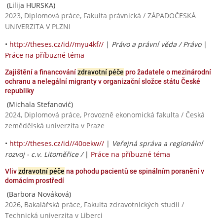
(Lilija HURSKA)
2023, Diplomová práce, Fakulta právnická / ZÁPADOČESKÁ
UNIVERZITA V PLZNI
•
http://theses.cz/id//myu4kf//
|
Právo a právní věda / Právo
|
Práce na příbuzné téma
Zajištění a financování
zdravotní péče
pro žadatele o mezinárodní
ochranu a nelegální migranty v organizační složce státu České
republiky
(Michala Stefanović)
2024, Diplomová práce, Provozně ekonomická fakulta / Česká
zemědělská univerzita v Praze
•
http://theses.cz/id//40oekw//
|
Veřejná správa a regionální
rozvoj - c.v. Litoměřice /
|
Práce na příbuzné téma
Vliv
zdravotní péče
na pohodu pacientů se spinálním poranění v
domácím prostředí
(Barbora Nováková)
2026, Bakalářská práce, Fakulta zdravotnických studií /
Technická univerzita v Liberci