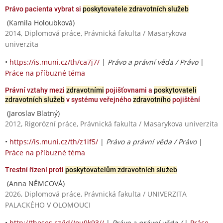
Právo pacienta vybrat si
poskytovatele zdravotních služeb
(Kamila Holoubková)
2014, Diplomová práce, Právnická fakulta / Masarykova
univerzita
•
https://is.muni.cz/th/ca7j7/
|
Právo a právní věda / Právo
|
Práce na příbuzné téma
Právní vztahy mezi
zdravotními
pojišťovnami a
poskytovateli
zdravotních služeb
v systému veřejného
zdravotního
pojištění
(Jaroslav Blatný)
2012, Rigorózní práce, Právnická fakulta / Masarykova univerzita
•
https://is.muni.cz/th/z1if5/
|
Právo a právní věda / Právo
|
Práce na příbuzné téma
Trestní řízení proti
poskytovatelům zdravotních služeb
(Anna NĚMCOVÁ)
2026, Diplomová práce, Právnická fakulta / UNIVERZITA
PALACKÉHO V OLOMOUCI
•
http://theses.cz/id//ou9k93//
|
Právo a právní věda /
|
Práce