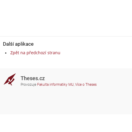
Další aplikace
Zpět na předchozí stranu
Theses.cz
Provozuje
Fakulta informatiky MU
,
Více o Theses
Potřebujete poradit?
Zapojené školy
theses@fi.muni.cz
Správci zapojených škol