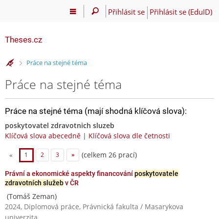
Přihlásit se
Přihlásit se (EduID)
Theses.cz
>
Práce na stejné téma
Práce na stejné téma
Práce na stejné téma (mají shodná klíčová slova):
poskytovatel zdravotnich sluzeb
Klíčová slova abecedně
|
Klíčová slova dle četnosti
(celkem 26 prací)
«
1
2
3
»
Právní a ekonomické aspekty financování
poskytovatele
zdravotních služeb
v ČR
(Tomáš Zeman)
2024, Diplomová práce, Právnická fakulta / Masarykova
univerzita