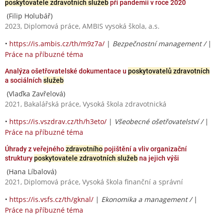
poskytovatele zdravotních služeb
při pandemii v roce 2020
(Filip Holubář)
2023, Diplomová práce, AMBIS vysoká škola, a.s.
•
https://is.ambis.cz/th/m9z7a/
|
Bezpečnostní management /
|
Práce na příbuzné téma
Analýza ošetřovatelské dokumentace u
poskytovatelů zdravotních
a sociálních
služeb
(Vlaďka Zavřelová)
2021, Bakalářská práce, Vysoká škola zdravotnická
•
https://is.vszdrav.cz/th/h3eto/
|
Všeobecné ošetřovatelství /
|
Práce na příbuzné téma
Úhrady z veřejného
zdravotního
pojištění a vliv organizační
struktury
poskytovatele zdravotních služeb
na jejich výši
(Hana Líbalová)
2021, Diplomová práce, Vysoká škola finanční a správní
•
https://is.vsfs.cz/th/gknal/
|
Ekonomika a management /
|
Práce na příbuzné téma