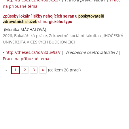
na příbuzné téma
Způsoby lokální léčby nehojících se ran u
poskytovatelů
zdravotních služeb
chirurgického typu
(Monika MÁCHALOVÁ)
2026, Bakalářská práce, Zdravotně sociální fakulta / JIHOČESKÁ
UNIVERZITA V ČESKÝCH BUDĚJOVICÍCH
•
http://theses.cz/id//8duv9a//
|
Všeobecné ošetřovatelství /
|
Práce na příbuzné téma
(celkem 26 prací)
«
1
2
3
»