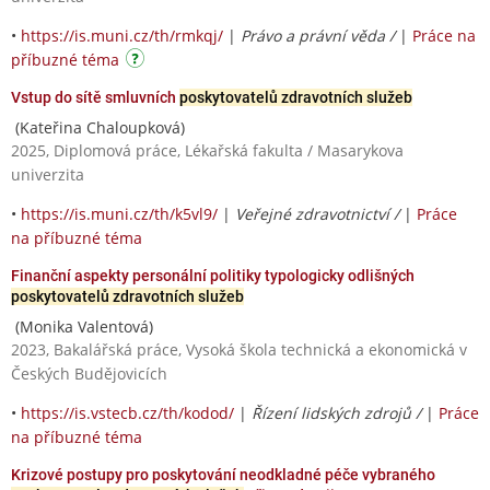
•
https://is.muni.cz/th/rmkqj/
|
Právo a právní věda /
|
Práce na
příbuzné téma
Vstup do sítě smluvních
poskytovatelů zdravotních služeb
(Kateřina Chaloupková)
2025, Diplomová práce, Lékařská fakulta / Masarykova
univerzita
•
https://is.muni.cz/th/k5vl9/
|
Veřejné zdravotnictví /
|
Práce
na příbuzné téma
Finanční aspekty personální politiky typologicky odlišných
poskytovatelů zdravotních služeb
(Monika Valentová)
2023, Bakalářská práce, Vysoká škola technická a ekonomická v
Českých Budějovicích
•
https://is.vstecb.cz/th/kodod/
|
Řízení lidských zdrojů /
|
Práce
na příbuzné téma
Krizové postupy pro poskytování neodkladné péče vybraného