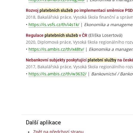
Rozvoj
platebních služeb
po implementaci směrnice PSD2 
2018, Bakalářská práce, Vysoká škola finanční a správn
•
https://is.vsfs.cz/th/i4s1k/
|
Ekonomika a management
(Eliška Losertová)
Regulace
platebních služeb
v ČR
2020, Diplomová práce, Vysoká škola regionálního rozv
•
https://is.ambis.cz/th/x48tv/
|
Ekonomika a managem
Nebankovní subjekty poskytující
platební služby
na česk
2017, Bakalářská práce, Vysoká škola regionálního roz
•
https://is.ambis.cz/th/w3632/
|
Bankovnictví / Bank
Další aplikace
Zpět na předchozí stranu