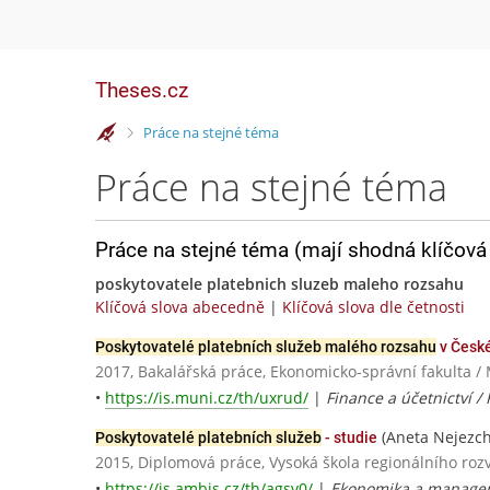
Theses.cz
>
Práce na stejné téma
Práce na stejné téma
Práce na stejné téma (mají shodná klíčová 
poskytovatele platebnich sluzeb maleho rozsahu
Klíčová slova abecedně
|
Klíčová slova dle četnosti
Poskytovatelé platebních služeb malého rozsahu
v České
2017, Bakalářská práce, Ekonomicko-správní fakulta /
•
https://is.muni.cz/th/uxrud/
|
Finance a účetnictví /
(Aneta Nejezch
Poskytovatelé platebních služeb
- studie
2015, Diplomová práce, Vysoká škola regionálního rozv
•
https://is.ambis.cz/th/agsv0/
|
Ekonomika a managem