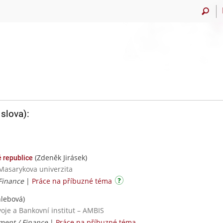
slova):
(Zdeněk Jirásek)
 republice
 Masarykova univerzita
 Finance
|
Práce na příbuzné téma
lebová)
oje a Bankovní institut – AMBIS
ent / Finance
|
Práce na příbuzné téma