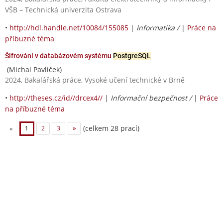
VŠB – Technická univerzita Ostrava
•
http://hdl.handle.net/10084/155085
|
Informatika /
|
Práce na
příbuzné téma
Šifrování v databázovém systému
PostgreSQL
(Michal Pavlíček)
2024, Bakalářská práce, Vysoké učení technické v Brně
•
http://theses.cz/id//drcex4//
|
Informační bezpečnost /
|
Práce
na příbuzné téma
(celkem 28 prací)
«
1
2
3
»