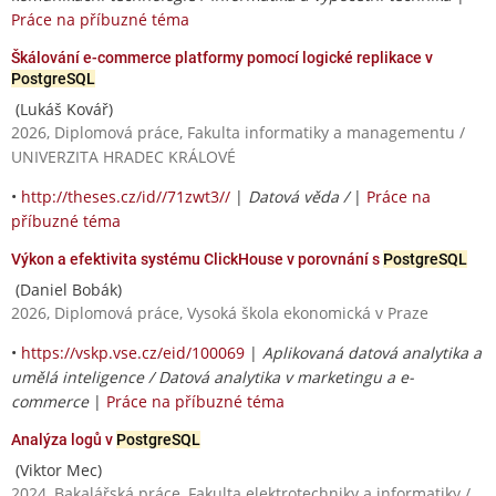
Práce na příbuzné téma
Škálování e-commerce platformy pomocí logické replikace v
PostgreSQL
(Lukáš Kovář)
2026, Diplomová práce, Fakulta informatiky a managementu /
UNIVERZITA HRADEC KRÁLOVÉ
•
http://theses.cz/id//71zwt3//
|
Datová věda /
|
Práce na
příbuzné téma
Výkon a efektivita systému ClickHouse v porovnání s
PostgreSQL
(Daniel Bobák)
2026, Diplomová práce, Vysoká škola ekonomická v Praze
•
https://vskp.vse.cz/eid/100069
|
Aplikovaná datová analytika a
umělá inteligence / Datová analytika v marketingu a e-
commerce
|
Práce na příbuzné téma
Analýza logů v
PostgreSQL
(Viktor Mec)
2024, Bakalářská práce, Fakulta elektrotechniky a informatiky /