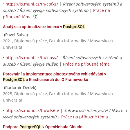
•
https://is.muni.cz/th/cpfxs/
|
Řízení softwarových systémů a
služeb / Řízení vývoje softwarových systémů
|
Práce na
příbuzné téma
Analýza a optimalizace indexů v
PostgreSQL
(Pavel Salva)
2021, Diplomová práce, Fakulta informatiky / Masarykova
univerzita
•
https://is.muni.cz/th/xjuyv/
|
Řízení softwarových systémů a
služeb / Řízení vývoje služeb
|
Práce na příbuzné téma
Porovnání a implementace plnotextového vyhledávání v
PostgreSQL
a Elasticsearch do iQ Frameworku
(Radomír Dedek)
2025, Diplomová práce, Fakulta informatiky / Masarykova
univerzita
•
https://is.muni.cz/th/wfs6o/
|
Softwarové inženýrství / Návrh a
vývoj softwarových systémů
|
Práce na příbuzné téma
Podpora
PostgreSQL
v OpenNebula Cloude