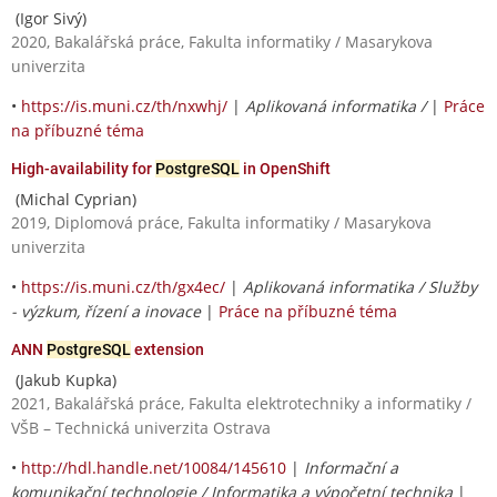
(Igor Sivý)
2020, Bakalářská práce, Fakulta informatiky / Masarykova
univerzita
•
https://is.muni.cz/th/nxwhj/
|
Aplikovaná informatika /
|
Práce
na příbuzné téma
High-availability for
PostgreSQL
in OpenShift
(Michal Cyprian)
2019, Diplomová práce, Fakulta informatiky / Masarykova
univerzita
•
https://is.muni.cz/th/gx4ec/
|
Aplikovaná informatika / Služby
- výzkum, řízení a inovace
|
Práce na příbuzné téma
ANN
PostgreSQL
extension
(Jakub Kupka)
2021, Bakalářská práce, Fakulta elektrotechniky a informatiky /
VŠB – Technická univerzita Ostrava
•
http://hdl.handle.net/10084/145610
|
Informační a
komunikační technologie / Informatika a výpočetní technika
|