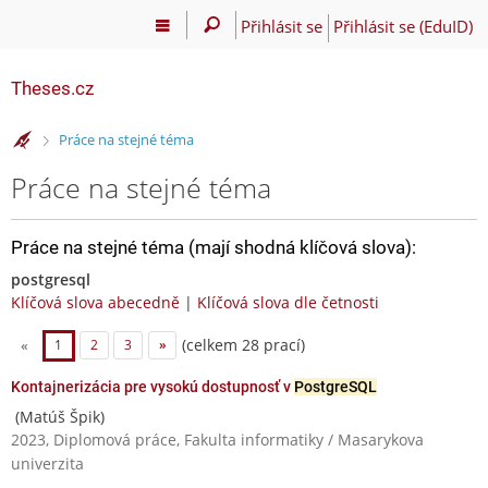
Přihlásit se
Přihlásit se (EduID)
Theses.cz
>
Práce na stejné téma
Práce na stejné téma
Práce na stejné téma (mají shodná klíčová slova):
postgresql
Klíčová slova abecedně
|
Klíčová slova dle četnosti
(celkem 28 prací)
«
1
2
3
»
Kontajnerizácia pre vysokú dostupnosť v
PostgreSQL
(Matúš Špik)
2023, Diplomová práce, Fakulta informatiky / Masarykova
univerzita