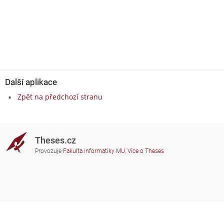
Další aplikace
Zpět na předchozí stranu
Theses.cz
Provozuje
Fakulta informatiky MU
,
Více o Theses
Potřebujete poradit?
Zapojené školy
theses@fi.muni.cz
Správci zapojených škol