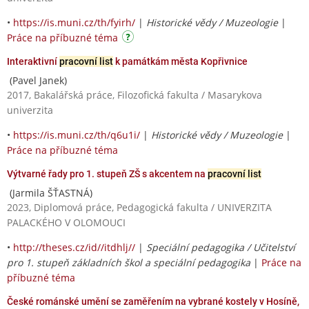
•
https://is.muni.cz/th/fyirh/
|
Historické vědy / Muzeologie
|
Práce na příbuzné téma
Interaktivní
pracovní list
k památkám města Kopřivnice
(Pavel Janek)
2017, Bakalářská práce, Filozofická fakulta / Masarykova
univerzita
•
https://is.muni.cz/th/q6u1i/
|
Historické vědy / Muzeologie
|
Práce na příbuzné téma
Výtvarné řady pro 1. stupeň ZŠ s akcentem na
pracovní list
(Jarmila ŠŤASTNÁ)
2023, Diplomová práce, Pedagogická fakulta / UNIVERZITA
PALACKÉHO V OLOMOUCI
•
http://theses.cz/id//itdhlj//
|
Speciální pedagogika / Učitelství
pro 1. stupeň základních škol a speciální pedagogika
|
Práce na
příbuzné téma
České románské umění se zaměřením na vybrané kostely v Hosíně,