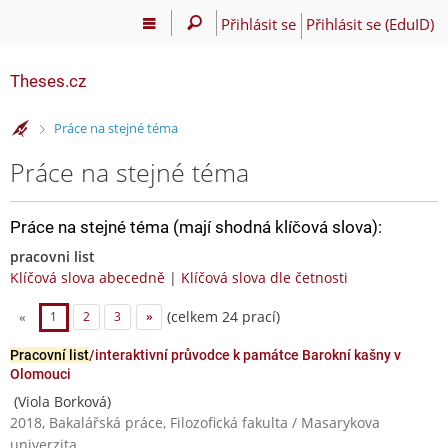
Přihlásit se
Přihlásit se (EduID)
Theses.cz
>
Práce na stejné téma
Práce na stejné téma
Práce na stejné téma (mají shodná klíčová slova):
pracovni list
Klíčová slova abecedně
|
Klíčová slova dle četnosti
(celkem 24 prací)
«
1
2
3
»
Pracovní list
/interaktivní průvodce k památce Barokní kašny v
Olomouci
(Viola Borková)
2018, Bakalářská práce, Filozofická fakulta / Masarykova
univerzita