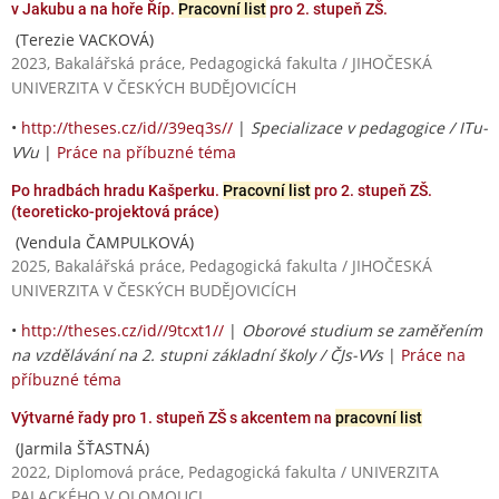
v Jakubu a na hoře Říp.
Pracovní list
pro 2. stupeň ZŠ.
(Terezie VACKOVÁ)
2023, Bakalářská práce, Pedagogická fakulta / JIHOČESKÁ
UNIVERZITA V ČESKÝCH BUDĚJOVICÍCH
•
http://theses.cz/id//39eq3s//
|
Specializace v pedagogice / ITu-
VVu
|
Práce na příbuzné téma
Po hradbách hradu Kašperku.
Pracovní list
pro 2. stupeň ZŠ.
(teoreticko-projektová práce)
(Vendula ČAMPULKOVÁ)
2025, Bakalářská práce, Pedagogická fakulta / JIHOČESKÁ
UNIVERZITA V ČESKÝCH BUDĚJOVICÍCH
•
http://theses.cz/id//9tcxt1//
|
Oborové studium se zaměřením
na vzdělávání na 2. stupni základní školy / ČJs-VVs
|
Práce na
příbuzné téma
Výtvarné řady pro 1. stupeň ZŠ s akcentem na
pracovní list
(Jarmila ŠŤASTNÁ)
2022, Diplomová práce, Pedagogická fakulta / UNIVERZITA
PALACKÉHO V OLOMOUCI