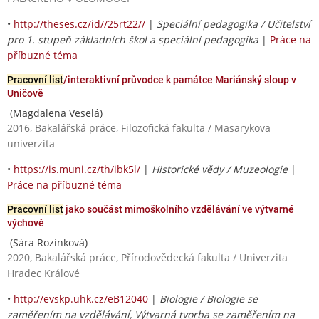
•
http://theses.cz/id//25rt22//
|
Speciální pedagogika / Učitelství
pro 1. stupeň základních škol a speciální pedagogika
|
Práce na
příbuzné téma
Pracovní list
/interaktivní průvodce k památce Mariánský sloup v
Uničově
(Magdalena Veselá)
2016, Bakalářská práce, Filozofická fakulta / Masarykova
univerzita
•
https://is.muni.cz/th/ibk5l/
|
Historické vědy / Muzeologie
|
Práce na příbuzné téma
Pracovní list
jako součást mimoškolního vzdělávání ve výtvarné
výchově
(Sára Rozínková)
2020, Bakalářská práce, Přírodovědecká fakulta / Univerzita
Hradec Králové
•
http://evskp.uhk.cz/eB12040
|
Biologie / Biologie se
zaměřením na vzdělávání, Výtvarná tvorba se zaměřením na