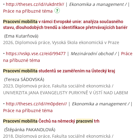
•
http://theses.cz/id//ukdnt9//
|
Ekonomika a management /
|
Práce na příbuzné téma
Pracovní mobilita
v rámci Evropské unie: analýza současného
stavu, dlouhodobých trendů a identifikace přetrvávajících bariér
(Ema Kutarňová)
2026, Diplomová práce, Vysoká škola ekonomická v Praze
•
https://vskp.vse.cz/eid/99477
|
Mezinárodní obchod /
|
Práce
na příbuzné téma
Pracovní mobilita
studentů se zaměřením na Ústecký kraj
(Tereza SÁDOVSKÁ)
2023, Diplomová práce, Fakulta sociálně ekonomická /
UNIVERZITA JANA EVANGELISTY PURKYNĚ V ÚSTÍ NAD LABEM
•
http://theses.cz/id//m0pden//
|
Ekonomika a management /
|
Práce na příbuzné téma
Pracovní mobilita
Čechů na německý
pracovní
trh
(Štěpánka PAKANDLOVÁ)
2018, Diplomová práce, Fakulta sociálně ekonomická /