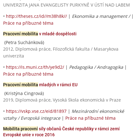
UNIVERZITA JANA EVANGELISTY PURKYNĚ V ÚSTÍ NAD LABEM
•
http://theses.cz/id//m38h8k//
|
Ekonomika a management /
|
Práce na příbuzné téma
Pracovní mobilita
v mladé dospělosti
(Petra Suchánková)
2012, Diplomová práce, Filozofická fakulta / Masarykova
univerzita
•
https://is.muni.cz/th/ye9d2/
|
Pedagogika / Andragogika
|
Práce na příbuzné téma
Pracovní mobilita
mladých v rámci EU
(Kristýna Cingrová)
2019, Diplomová práce, Vysoká škola ekonomická v Praze
•
https://vskp.vse.cz/eid/81897
|
Mezinárodní ekonomické
vztahy / Evropská integrace
|
Práce na příbuzné téma
Mobilita pracovní
síly občanů České republiky v rámci zemí
Evropské unie v roce 2016