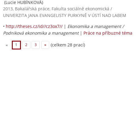
(Lucie HUBÍNKOVÁ)
2013, Bakalářská práce, Fakulta sociálně ekonomická /
UNIVERZITA JANA EVANGELISTY PURKYNĚ V ÚSTÍ NAD LABEM
•
http://theses.cz/id//cz3ox7//
|
Ekonomika a management /
Podniková ekonomika a management
|
Práce na příbuzné téma
(celkem 28 prací)
«
1
2
3
»