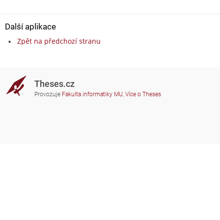
Další aplikace
Zpět na předchozí stranu
Theses.cz
Provozuje
Fakulta informatiky MU
,
Více o Theses
Potřebujete poradit?
Zapojené školy
theses@fi.muni.cz
Správci zapojených škol
Nápověda
Soukromí
Často kladené dotazy
Přístupnost