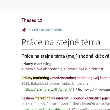
Theses.cz
>
Práce na stejné téma
Práce na stejné téma
Práce na stejné téma (mají shodná klíčová 
priamy marketing
Klíčová slova abecedně
|
Klíčová slova dle četnosti
Priamy marketing
v medzinárodnej marketingovej komun
2026, Bakalářská práce, Ambis Univerzita
•
https://is.ambis.cz/th/whog7/
|
Mezinárodní manag
Fashion
marketing
na internetu - soubor kazuistik a jeji
2013, Diplomová práce, Vysoká škola finanční a správn
•
https://is.vsfs.cz/th/hjpbw/
|
Ekonomika a manageme