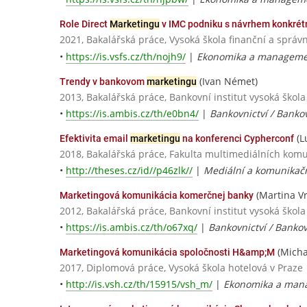
Role Direct
Marketingu
v IMC podniku s návrhem konkré
2021, Bakalářská práce, Vysoká škola finanční a správn
•
https://is.vsfs.cz/th/nojh9/
|
Ekonomika a managemen
(Ivan Német)
Trendy v bankovom
marketingu
2013, Bakalářská práce, Bankovní institut vysoká škola
•
https://is.ambis.cz/th/e0bn4/
|
Bankovnictví / Bank
(L
Efektivita email
marketingu
na konferenci Cypherconf
2018, Bakalářská práce, Fakulta multimediálních komun
•
http://theses.cz/id//p46zlk//
|
Mediální a komunikačn
(Martina V
Marketingová komunikácia komerčnej banky
2012, Bakalářská práce, Bankovní institut vysoká škola
•
https://is.ambis.cz/th/o67xq/
|
Bankovnictví / Bank
(Micha
Marketingová komunikácia spoločnosti H&amp;M
2017, Diplomová práce, Vysoká škola hotelová v Praze
•
http://is.vsh.cz/th/15915/vsh_m/
|
Ekonomika a mana