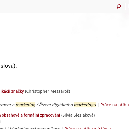
slova):
(Christopher Meszároš)
ikácii značky
ement a
marketing
/ Řízení digitálního
marketingu
|
Práce na příb
(Silvia Sleziaková)
ch obsahové a formální zpracování
í
nt / Marketingová komunikace
|
Práce na příbuzné téma