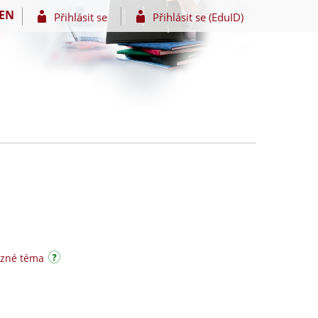
EN
Přihlásit se
Přihlásit se (EduID)
uzné téma