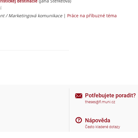
(Jana Štefkeová)
istickej destinácie
í
t / Marketingová komunikace
|
Práce na příbuzné téma
Potřebujete poradit?
theses@fi.muni.cz
Nápověda
Často kladené dotazy