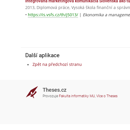
Integrovaná marketingová komunikácia Slovenska ako tur
2013, Diplomová práce, Vysoká škola finanční a správn
•
https://is.vsfs.cz/th/j5013/
|
Ekonomika a managemen
Další aplikace
Zpět na předchozí stranu
Theses.cz
Provozuje
Fakulta informatiky MU
,
Více o Theses