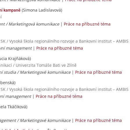
(Simona Ladislavová)
tní kampaně
í
t / Marketingová komunikace
|
Práce na příbuzné téma
 SK / Vysoká škola regionálního rozvoje a Bankovní institut – AMBIS
ovní management
|
Práce na příbuzné téma
ucia Krajňáková)
ikací / Univerzita Tomáše Bati ve Zlíně
í studia / Marketingové komunikace
|
Práce na příbuzné téma
rbenská)
 SK / Vysoká škola regionálního rozvoje a Bankovní institut – AMBIS
ovní management
|
Práce na příbuzné téma
ela Tkáčiková)
gement / Marketingové komunikace
|
Práce na příbuzné téma