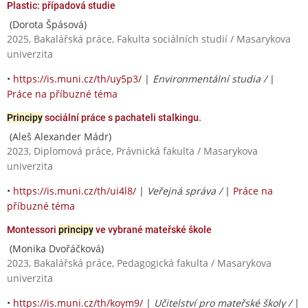
Plastic: případová studie
(Dorota Špásová)
2025, Bakalářská práce, Fakulta sociálních studií / Masarykova
univerzita
•
https://is.muni.cz/th/uy5p3/
|
Environmentální studia /
|
Práce na příbuzné téma
Principy
sociální práce s pachateli stalkingu.
(Aleš Alexander Mádr)
2023, Diplomová práce, Právnická fakulta / Masarykova
univerzita
•
https://is.muni.cz/th/ui4l8/
|
Veřejná správa /
|
Práce na
příbuzné téma
Montessori
principy
ve vybrané mateřské škole
(Monika Dvořáčková)
2023, Bakalářská práce, Pedagogická fakulta / Masarykova
univerzita
•
https://is.muni.cz/th/koym9/
|
Učitelství pro mateřské školy /
|