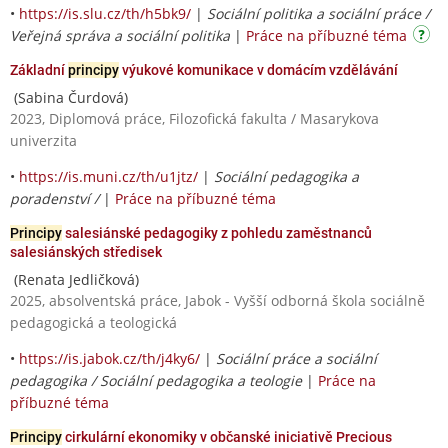
•
https://is.slu.cz/th/h5bk9/
|
Sociální politika a sociální práce /
Veřejná správa a sociální politika
|
Práce na příbuzné téma
Základní
principy
výukové komunikace v domácím vzdělávání
(Sabina Čurdová)
2023, Diplomová práce, Filozofická fakulta / Masarykova
univerzita
•
https://is.muni.cz/th/u1jtz/
|
Sociální pedagogika a
poradenství /
|
Práce na příbuzné téma
Principy
salesiánské pedagogiky z pohledu zaměstnanců
salesiánských středisek
(Renata Jedličková)
2025, absolventská práce, Jabok - Vyšší odborná škola sociálně
pedagogická a teologická
•
https://is.jabok.cz/th/j4ky6/
|
Sociální práce a sociální
pedagogika / Sociální pedagogika a teologie
|
Práce na
příbuzné téma
Principy
cirkulární ekonomiky v občanské iniciativě Precious