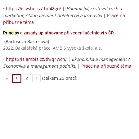
•
https://is.vshe.cz/th/i48go/
|
Hotelnictví, cestovní ruch a
marketing / Management hotelnictví a lázeňství
|
Práce na
příbuzné téma
Principy
a zásady uplatňované při vedení účetnictví v ČR
(Bartošová Bartošová)
2022, Bakalářská práce, AMBIS vysoká škola, a.s.
•
https://is.ambis.cz/th/q4wch/
|
Ekonomika a management /
Ekonomika a management podniku
|
Práce na příbuzné téma
(celkem 20 prací)
«
1
2
»