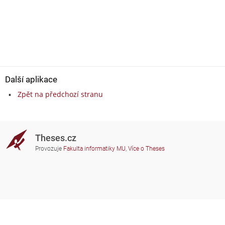
Další aplikace
Zpět na předchozí stranu
Theses.cz
Provozuje
Fakulta informatiky MU
,
Více o Theses
Potřebujete poradit?
Zapojené školy
theses@fi.muni.cz
Správci zapojených škol