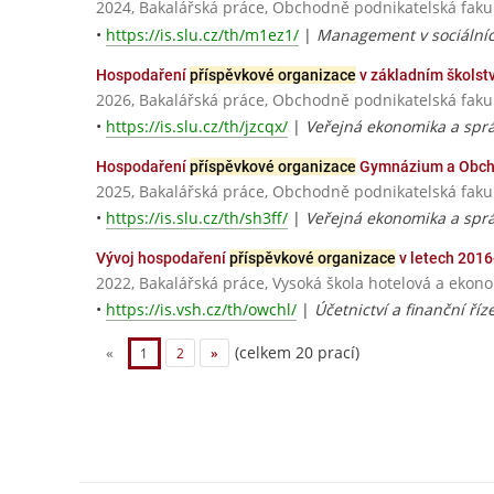
2024, Bakalářská práce, Obchodně podnikatelská fakul
•
https://is.slu.cz/th/m1ez1/
|
Management v sociálníc
Hospodaření
příspěvkové organizace
v základním školstv
2026, Bakalářská práce, Obchodně podnikatelská fakul
•
https://is.slu.cz/th/jzcqx/
|
Veřejná ekonomika a spr
Hospodaření
příspěvkové organizace
Gymnázium a Obcho
2025, Bakalářská práce, Obchodně podnikatelská fakul
•
https://is.slu.cz/th/sh3ff/
|
Veřejná ekonomika a spr
Vývoj hospodaření
příspěvkové organizace
v letech 201
2022, Bakalářská práce, Vysoká škola hotelová a ekon
•
https://is.vsh.cz/th/owchl/
|
Účetnictví a finanční ří
(celkem 20 prací)
«
1
2
»