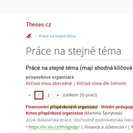
Theses.cz
>
Práce na stejné téma
Práce na stejné téma
Práce na stejné téma (mají shodná klíčová 
prispevkove organizace
Klíčová slova abecedně
|
Klíčová slova dle četnosti
(celkem 20 prací)
«
1
2
»
Financování
příspěvkových organizací
- Střední pedagogi
(Martina Špirytová)
Krnov, příspěvková organizace
2024, Bakalářská práce, Obchodně podnikatelská fakul
•
https://is.slu.cz/th/qptdp/
|
Finance a účetnictví /
|