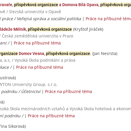
Kravaře,
příspěvková organizace
a Domova Bílá Opava,
příspěvková org
avě / Slezská univerzita v Opavě
í práce / Veřejná správa a sociální politika
|
Práce na příbuzné tém
(Kryštof Jiráček)
ládeže Mělník,
příspěvková organizace
/ Česká zemědělská univerzita v Praze
ent /
|
Práce na příbuzné téma
(Jan Nesrsta)
rganizace
Domov Vesna,
příspěvková organizace
.
, a.s. / Vysoká škola podnikání a práva
kace /
|
Práce na příbuzné téma
ustrová)
EWTON University Group. s.r.o.
 podniku / Účetnictví
|
Práce na příbuzné téma
vá)
ysoká škola mezinárodních vztahů a Vysoká škola hotelová a ekonomi
ení podniku /
|
Práce na příbuzné téma
ina Sikorová)