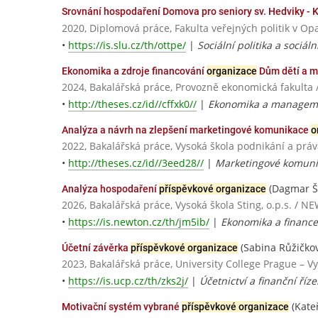
Srovnání hospodaření Domova pro seniory sv. Hedviky - 
2020, Diplomová práce, Fakulta veřejných politik v Op
•
https://is.slu.cz/th/ottpe/
|
Sociální politika a sociáln
Ekonomika a zdroje financování
organizace
Dům dětí a m
2024, Bakalářská práce, Provozně ekonomická fakulta 
•
http://theses.cz/id//cffxk0//
|
Ekonomika a managem
Analýza a návrh na zlepšení marketingové komunikace
o
2022, Bakalářská práce, Vysoká škola podnikání a práva
•
http://theses.cz/id//3eed28//
|
Marketingové komuni
(Dagmar Š
Analýza hospodaření
příspěvkové organizace
2026, Bakalářská práce, Vysoká škola Sting, o.p.s. / N
•
https://is.newton.cz/th/jm5ib/
|
Ekonomika a finance
(Sabina Růžičko
Účetní závěrka
příspěvkové organizace
2023, Bakalářská práce, University College Prague – V
•
https://is.ucp.cz/th/zks2j/
|
Účetnictví a finanční říz
(Kateř
Motivační systém vybrané
příspěvkové organizace