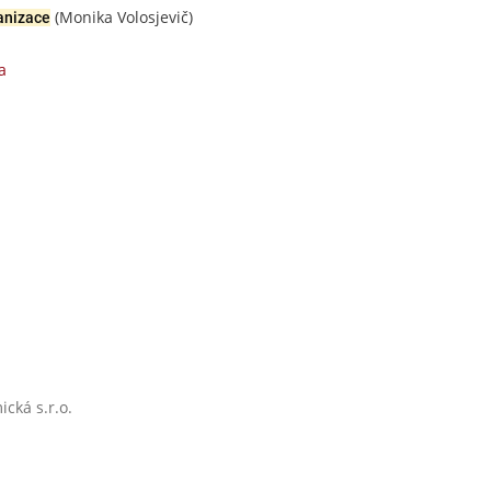
(Monika Volosjevič)
anizace
a
cká s.r.o.