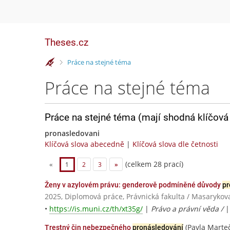
Theses.cz
>
Práce na stejné téma
Práce na stejné téma
Práce na stejné téma (mají shodná klíčová 
pronasledovani
Klíčová slova abecedně
|
Klíčová slova dle četnosti
(celkem 28 prací)
«
1
2
3
»
Ženy v azylovém právu: genderově podmíněné důvody
pr
2025, Diplomová práce, Právnická fakulta / Masarykov
•
https://is.muni.cz/th/xt35g/
|
Právo a právní věda /
(Pavla Marteč
Trestný čin nebezpečného
pronásledování