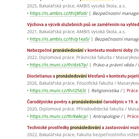
2025, Bakalářská práce, AMBIS vysoká škola, a.s.
•
https://is.ambis.cz/th/j8fod/
|
Bezpečnostní manage
Výchova a výcvik služebních psů se zaměřením na vyhle
2021, Bakalářská práce, AMBIS vysoká škola, a.s.
•
https://is.ambis.cz/th/p1ea5/
|
Bezpečnostní manage
(N
Nebezpečné
pronásledování
v kontextu moderní doby
2022, Diplomová práce, Právnická fakulta / Masarykov
•
https://is.muni.cz/th/dz67p/
|
Právo a právní věda / 
Diocletianus a
pronásledování
křesťanů v kontextu pojetí
2026, Bakalářská práce, Filozofická fakulta / Masaryko
•
https://is.muni.cz/th/i2563/
|
Religionistika /
|
Práce
Čarodějnícke pověry a
pronásledování
čarodějnic v 19. a 
2020, Diplomová práce, Přírodovědecká fakulta / Masa
•
https://is.muni.cz/th/kwkcp/
|
Antropologie /
|
Práce
Technické prostředky
pronásledování
a zastavování vozi
2022, Bakalářská práce, Fakulta bezpečnostního inžený