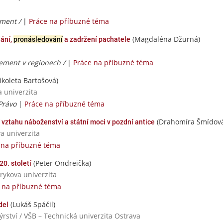
ment /
|
Práce na příbuzné téma
(Magdaléna Džurná)
dání,
pronásledování
a zadržení pachatele
ment v regionech /
|
Práce na příbuzné téma
ikoleta Bartošová)
a univerzita
Právo
|
Práce na příbuzné téma
(Drahomíra Šmídov
 vztahu náboženství a státní moci v pozdní antice
va univerzita
 na příbuzné téma
(Peter Ondreička)
20. století
rykova univerzita
 na příbuzné téma
(Lukáš Spáčil)
del
rství / VŠB – Technická univerzita Ostrava