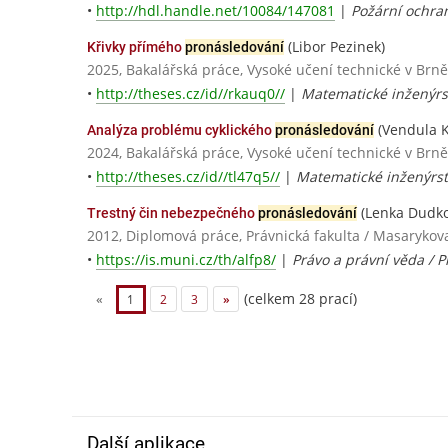
•
http://hdl.handle.net/10084/147081
|
Požární ochra
(Libor Pezinek)
Křivky přímého
pronásledování
2025, Bakalářská práce, Vysoké učení technické v Brně
•
http://theses.cz/id//rkauq0//
|
Matematické inženýrs
(Vendula K
Analýza problému cyklického
pronásledování
2024, Bakalářská práce, Vysoké učení technické v Brně
•
http://theses.cz/id//tl47q5//
|
Matematické inženýrst
(Lenka Dudko
Trestný čin nebezpečného
pronásledování
2012, Diplomová práce, Právnická fakulta / Masarykov
•
https://is.muni.cz/th/alfp8/
|
Právo a právní věda / P
(celkem 28 prací)
«
1
2
3
»
Další aplikace