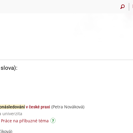
slova):
(Petra Nováková)
onásledování
v české praxi
a univerzita
|
Práce na příbuzné téma
íková)