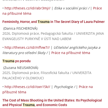
•
http://theses.cz/id//abr3mj//
|
Etika v sociální práci /
|
Práce
na příbuzné téma
Femininity, Horror, and
Trauma
in The Secret Diary of Laura Palmer
(Danica FISCHEROVÁ)
2026, Diplomová práce, Pedagogická fakulta / UNIVERZITA JANA
EVANGELISTY PURKYNĚ V ÚSTÍ NAD LABEM
•
http://theses.cz/id//nffvw7//
|
Učitelství anglického jazyka a
literatury pro střední školy /
|
Práce na příbuzné téma
Trauma
po porodu
(Zuzana NEUSAROVÁ)
2025, Diplomová práce, Filozofická fakulta / UNIVERZITA
PALACKÉHO V OLOMOUCI
•
http://theses.cz/id//oxn15k//
|
Psychologie /
|
Práce na
příbuzné téma
The Cost of Mass Shooting in the United States: Its Psychological
and Physical
Trauma
, and Economic Costs