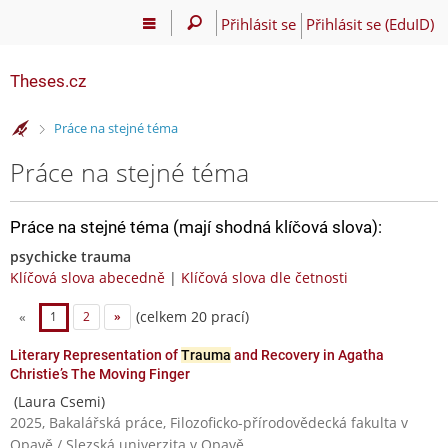
Přihlásit se
Přihlásit se (EduID)
Theses.cz
>
Práce na stejné téma
Práce na stejné téma
Práce na stejné téma (mají shodná klíčová slova):
psychicke trauma
Klíčová slova abecedně
|
Klíčová slova dle četnosti
(celkem 20 prací)
«
1
2
»
Literary Representation of
Trauma
and Recovery in Agatha
Christie’s The Moving Finger
(Laura Csemi)
2025, Bakalářská práce, Filozoficko-přírodovědecká fakulta v
Opavě / Slezská univerzita v Opavě