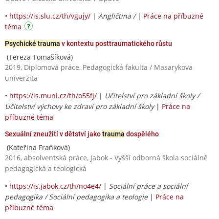
•
https://is.slu.cz/th/vgujy/
|
Angličtina /
|
Práce na příbuzné
téma
Psychické trauma
v kontextu posttraumatického růstu
(Tereza Tomašíková)
2019, Diplomová práce, Pedagogická fakulta / Masarykova
univerzita
•
https://is.muni.cz/th/o55fj/
|
Učitelství pro základní školy /
Učitelství výchovy ke zdraví pro základní školy
|
Práce na
příbuzné téma
Sexuální zneužití v dětství jako
trauma
dospělého
(Kateřina Fraňková)
2016, absolventská práce, Jabok - Vyšší odborná škola sociálně
pedagogická a teologická
•
https://is.jabok.cz/th/no4e4/
|
Sociální práce a sociální
pedagogika / Sociální pedagogika a teologie
|
Práce na
příbuzné téma