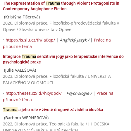
The Representation of
Trauma
through Violent Protagonists in
Contemporary Anglophone Fiction
(Kristýna Fišerová)
2026, Diplomová práce, Filozoficko-přírodovědecká fakulta v
Opavě / Slezská univerzita v Opavě
•
https://is.slu.cz/th/ia0qp/
|
Anglický jazyk /
|
Práce na
příbuzné téma
Integrace
Trauma
senzitivní jógy jako terapeutické intervence do
psychologické praxe
(Julie VALEŠOVÁ)
2023, Diplomová práce, Filozofická fakulta / UNIVERZITA
PALACKÉHO V OLOMOUCI
•
http://theses.cz/id//hxyqpd//
|
Psychologie /
|
Práce na
příbuzné téma
Trauma
a jeho role v životě drogově závislého člověka
(Barbora WERNEROVÁ)
2022, Diplomová práce, Teologická fakulta / JIHOČESKÁ
UNIVERZITA V ČESKÝCH BUDĚJOVICÍCH