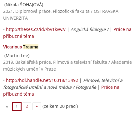
(Nikola ŠOHAJOVÁ)
2021, Diplomová práce, Filozofická fakulta / OSTRAVSKÁ
UNIVERZITA
•
http://theses.cz/id//bv1kvw//
|
Anglická filologie /
|
Práce na
příbuzné téma
Vicarious
Trauma
(Martin Lee)
2019, Bakalářská práce, Filmová a televizní fakulta / Akademie
múzických umění v Praze
•
http://hdl.handle.net/10318/13492
|
Filmové, televizní a
fotografické umění a nová média / Fotografie
|
Práce na
příbuzné téma
(celkem 20 prací)
«
1
2
»