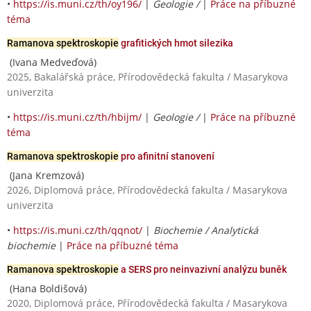
•
https://is.muni.cz/th/oy196/
|
Geologie /
|
Práce na příbuzné
téma
Ramanova spektroskopie
grafitických hmot silezika
(Ivana Medveďová)
2025, Bakalářská práce, Přírodovědecká fakulta / Masarykova
univerzita
•
https://is.muni.cz/th/hbijm/
|
Geologie /
|
Práce na příbuzné
téma
Ramanova spektroskopie
pro afinitní stanovení
(Jana Kremzová)
2026, Diplomová práce, Přírodovědecká fakulta / Masarykova
univerzita
•
https://is.muni.cz/th/qqnot/
|
Biochemie / Analytická
biochemie
|
Práce na příbuzné téma
Ramanova spektroskopie
a SERS pro neinvazivní analýzu buněk
(Hana Boldišová)
2020, Diplomová práce, Přírodovědecká fakulta / Masarykova