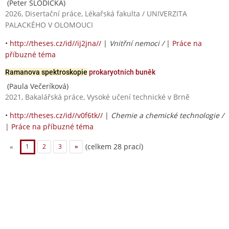
(Peter SLODIČKA)
2026, Disertační práce, Lékařská fakulta / UNIVERZITA
PALACKÉHO V OLOMOUCI
•
http://theses.cz/id//ij2jna//
|
Vnitřní nemoci /
|
Práce na
příbuzné téma
Ramanova spektroskopie
prokaryotních buněk
(Paula Večeríková)
2021, Bakalářská práce, Vysoké učení technické v Brně
•
http://theses.cz/id//v0f6tk//
|
Chemie a chemické technologie /
|
Práce na příbuzné téma
(celkem 28 prací)
«
1
2
3
»