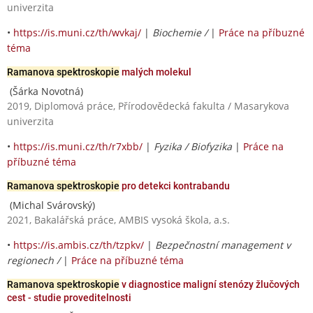
univerzita
•
https://is.muni.cz/th/wvkaj/
|
Biochemie /
|
Práce na příbuzné
téma
Ramanova spektroskopie
malých molekul
(Šárka Novotná)
2019, Diplomová práce, Přírodovědecká fakulta / Masarykova
univerzita
•
https://is.muni.cz/th/r7xbb/
|
Fyzika / Biofyzika
|
Práce na
příbuzné téma
Ramanova spektroskopie
pro detekci kontrabandu
(Michal Svárovský)
2021, Bakalářská práce, AMBIS vysoká škola, a.s.
•
https://is.ambis.cz/th/tzpkv/
|
Bezpečnostní management v
regionech /
|
Práce na příbuzné téma
Ramanova spektroskopie
v diagnostice maligní stenózy žlučových
cest - studie proveditelnosti