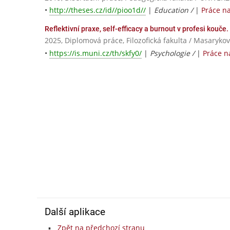
•
http://theses.cz/id//pioo1d//
|
Education /
|
Práce n
Reflektivní praxe, self-efficacy a burnout v profesi kouče.
2025, Diplomová práce, Filozofická fakulta / Masarykov
•
https://is.muni.cz/th/skfy0/
|
Psychologie /
|
Práce n
Další aplikace
Zpět na předchozí stranu