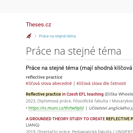
Theses.cz
>
Práce na stejné téma
Práce na stejné téma
Práce na stejné téma (mají shodná klíčová 
reflective practice
Klíčová slova abecedně
|
Klíčová slova dle četnosti
(Eliška Wheele
Reflective practice
in Czech EFL teaching
2023, Diplomová práce, Filozofická fakulta / Masarykov
•
https://is.muni.cz/th/tw9p0/
|
Učitelství anglického j
A GROUNDED THEORY STUDY TO CREATE
REFLECTIVE 
LIANG)
2019, Disertační práce, Pedagogická fakulta / UNI