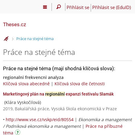
Přihlásit se
Přihlásit se (EduID)
Theses.cz
>
Práce na stejné téma
Práce na stejné téma
Práce na stejné téma (mají shodná klíčová slova):
regionalni frekvencni analyza
Klíčová slova abecedně
|
Klíčová slova dle četnosti
Marketingový plán na
regionální
expanzi festivalu Slamák
(Klára Vyskočilová)
2019, Bakalářská práce, Vysoká škola ekonomická v Praze
•
http://www.vse.cz/vskp/eid/80554
|
Ekonomika a management
/ Podniková ekonomika a management
|
Práce na příbuzné
téma