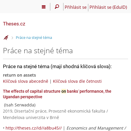
Přihlásit se
Přihlásit se (EduID)
Theses.cz
>
Práce na stejné téma
Práce na stejné téma
Práce na stejné téma (mají shodná klíčová slova):
return on assets
Klíčová slova abecedně
|
Klíčová slova dle četnosti
The effects of capital structure
on
banks´performance, the
Ugandan perspective
(Isah Serwadda)
2019, Disertační práce, Provozně ekonomická fakulta /
Mendelova univerzita v Brně
•
http://theses.cz/id//a8bu45//
|
Economics and Management /