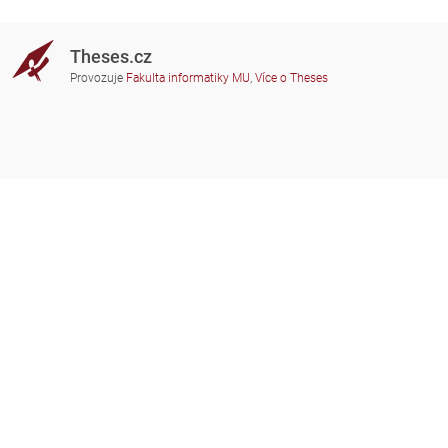
Theses.cz
Provozuje
Fakulta informatiky MU
,
Více o Theses
Potřebujete poradit?
Zapojené školy
theses@fi.muni.cz
Správci zapojených škol
Nápověda
Soukromí
Často kladené dotazy
Přístupnost
Zobrazit klasickou verzi
Nahoru