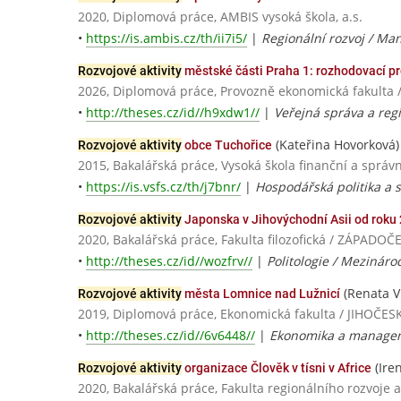
2020, Diplomová práce, AMBIS vysoká škola, a.s.
•
https://is.ambis.cz/th/ii7i5/
|
Regionální rozvoj / Ma
Rozvojové aktivity
městské části Praha 1: rozhodovací pro
2026, Diplomová práce, Provozně ekonomická fakulta 
•
http://theses.cz/id//h9xdw1//
|
Veřejná správa a regi
(Kateřina Hovorková)
Rozvojové aktivity
obce Tuchořice
2015, Bakalářská práce, Vysoká škola finanční a správn
•
https://is.vsfs.cz/th/j7bnr/
|
Hospodářská politika a 
Rozvojové aktivity
Japonska v Jihovýchodní Asii od roku
2020, Bakalářská práce, Fakulta filozofická / ZÁPADO
•
http://theses.cz/id//wozfrv//
|
Politologie / Mezinárod
(Renata 
Rozvojové aktivity
města Lomnice nad Lužnicí
2019, Diplomová práce, Ekonomická fakulta / JIHOČ
•
http://theses.cz/id//6v6448//
|
Ekonomika a managemen
(Ire
Rozvojové aktivity
organizace Člověk v tísni v Africe
2020, Bakalářská práce, Fakulta regionálního rozvoje 