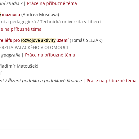
lní studia /
|
Práce na příbuzné téma
(Andrea Musilová)
é
možnosti
í a pedagogická / Technická univerzita v Liberci
ce na příbuzné téma
(Tomáš SLEZÁK)
reliéfu pro
rozvojové aktivity
území
NIVERZITA PALACKÉHO V OLOMOUCI
 geografie
|
Práce na příbuzné téma
Vladimír Matoušek)
í
 / Řízení podniku a podnikové finance
|
Práce na příbuzné téma