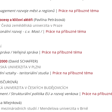
nagement rozvoje měst a regionů
|
Práce na příbuzné téma
(Pavlína Petrásová)
cesy a klíčoví aktéři
/ Česká zemědělská univerzita v Praze
onální rozvoj - c.v. Most /
|
Práce na příbuzné téma
í
správa / Veřejná správa
|
Práce na příbuzné téma
(David SCHAFFER)
 2000
ČESKÁ UNIVERZITA V PLZNI
ní vztahy - teritoriální studia
|
Práce na příbuzné téma
VISČUROVÁ)
ESKÁ UNIVERZITA V ČESKÝCH BUDĚJOVICÍCH
t / Strukturální politika EU a rozvoj venkova
|
Práce na příbuzn
na Mlejnková)
a mezinárodních studií / Mendelova univerzita v Brně