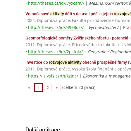
•
http://theses.cz/id//7yxcam//
|
Mezinárodní teritoriá
Volnočasové
aktivity
dětí v ústavní péči a jejich
rozvojov
2024, Diplomová práce, Fakulta přírodovědně-humanitn
•
http://theses.cz/id//49e8qz//
|
Vychovatelství /
|
Prá
Geomorfologické poměry Zvičinského hřbetu - potenciál 
2011, Diplomová práce, Přírodovědecká fakulta / U
•
http://theses.cz/id//2pstqk//
|
Geografie / Regionální
(
Investice do
rozvojové aktivity
obecně prospěšné firmy
2011, Diplomová práce, Vysoká škola finanční a správn
•
https://is.vsfs.cz/th/kzjnc/
|
Ekonomika a management
(celkem 20 prací)
«
1
2
»
Další aplikace