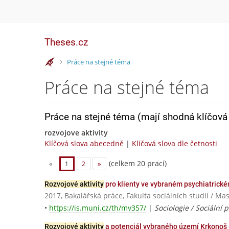
Theses.cz
>
Práce na stejné téma
Práce na stejné téma
Práce na stejné téma (mají shodná klíčová 
rozvojove aktivity
Klíčová slova abecedně
|
Klíčová slova dle četnosti
(celkem 20 prací)
«
1
2
»
Rozvojové aktivity
pro klienty ve vybraném psychiatrické
2017, Bakalářská práce, Fakulta sociálních studií / Ma
•
https://is.muni.cz/th/mv357/
|
Sociologie / Sociální 
Rozvojové aktivity
a potenciál vybraného území Krkonoš 