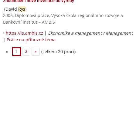
Zhodnocení nové investice do výroby
(David
Rys
)
2006, Diplomová práce, Vysoká škola regionálního rozvoje a
Bankovní institut – AMBIS
•
https://is.ambis.cz
|
Ekonomika a management / Management
|
Práce na příbuzné téma
(celkem 20 prací)
«
1
2
»