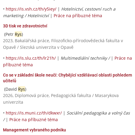
•
https://is.vsh.cz/th/y5iey/
|
Hotelnictví, cestovní ruch a
marketing / Hotelnictví
|
Práce na příbuzné téma
3D tisk ve zdravotnictví
(Petr
Rys
)
2023, Bakalářská práce, Filozoficko-přírodovědecká fakulta v
Opavě / Slezská univerzita v Opavě
•
https://is.slu.cz/th/lr21h/
|
Multimediální techniky /
|
Práce na
příbuzné téma
Co se v základní škole neučí: Chybějící vzdělávací oblasti pohledem
učitelů
(David
Rys
)
2026, Diplomová práce, Pedagogická fakulta / Masarykova
univerzita
•
https://is.muni.cz/th/dkwxr/
|
Sociální pedagogika a volný čas
/
|
Práce na příbuzné téma
Management vybraného podniku