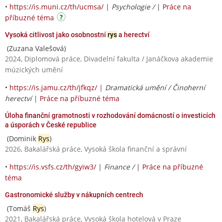
•
https://is.muni.cz/th/ucmsa/
|
Psychologie /
|
Práce na
příbuzné téma
Vysoká citlivost jako osobnostní
rys
a herectví
(Zuzana Valešová)
2024, Diplomová práce, Divadelní fakulta / Janáčkova akademie
múzických umění
•
https://is.jamu.cz/th/jfkqz/
|
Dramatická umění / Činoherní
herectví
|
Práce na příbuzné téma
Úloha finanční gramotnosti v rozhodování domácností o investicích
a úsporách v České republice
(Dominik
Rys
)
2026, Bakalářská práce, Vysoká škola finanční a správní
•
https://is.vsfs.cz/th/gyiw3/
|
Finance /
|
Práce na příbuzné
téma
Gastronomické služby v nákupních centrech
(Tomáš
Rys
)
2021, Bakalářská práce, Vysoká škola hotelová v Praze