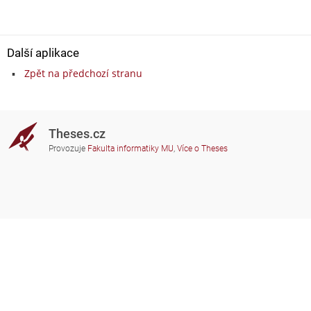
Další aplikace
Zpět na předchozí stranu
Theses.cz
Provozuje
Fakulta informatiky MU
,
Více o Theses
Potřebujete poradit?
Zapojené školy
theses@fi.muni.cz
Správci zapojených škol
Nápověda
Soukromí
Často kladené dotazy
Přístupnost