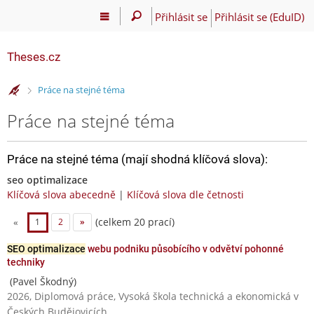
Přihlásit se
Přihlásit se (EduID)
Theses.cz
>
Práce na stejné téma
Práce na stejné téma
Práce na stejné téma (mají shodná klíčová slova):
seo optimalizace
Klíčová slova abecedně
|
Klíčová slova dle četnosti
(celkem 20 prací)
«
1
2
»
SEO optimalizace
webu podniku působícího v odvětví pohonné
techniky
(Pavel Škodný)
2026, Diplomová práce, Vysoká škola technická a ekonomická v
Českých Budějovicích