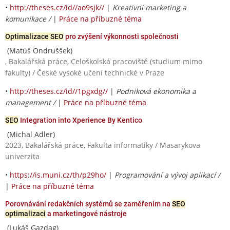
•
http://theses.cz/id//ao9sjk//
|
Kreativní marketing a
komunikace /
|
Práce na příbuzné téma
Optimalizace SEO
pro zvýšení výkonnosti společnosti
(Matúš Ondruššek)
, Bakalářská práce, Celoškolská pracoviště (studium mimo
fakulty) / České vysoké učení technické v Praze
•
http://theses.cz/id//1pgxdg//
|
Podniková ekonomika a
management /
|
Práce na příbuzné téma
SEO
Integration into Xperience By Kentico
(Michal Adler)
2023, Bakalářská práce, Fakulta informatiky / Masarykova
univerzita
•
https://is.muni.cz/th/p29ho/
|
Programování a vývoj aplikací /
|
Práce na příbuzné téma
Porovnávání redakčních systémů se zaměřením na
SEO
optimalizaci
a marketingové nástroje
(Lukáš Gazdag)