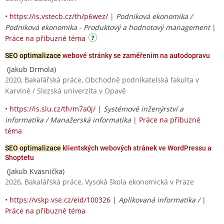
•
https://is.vstecb.cz/th/p6wez/
|
Podniková ekonomika /
Podniková ekonomika - Produktový a hodnotový management
|
Práce na příbuzné téma
SEO optimalizace
webové stránky se zaměřením na autodopravu
(Jakub Drmola)
2020, Bakalářská práce, Obchodně podnikatelská fakulta v
Karviné / Slezská univerzita v Opavě
•
https://is.slu.cz/th/m7a0j/
|
Systémové inženýrství a
informatika / Manažerská informatika
|
Práce na příbuzné
téma
SEO optimalizace
klientských webových stránek ve WordPressu a
Shoptetu
(Jakub Kvasnička)
2026, Bakalářská práce, Vysoká škola ekonomická v Praze
•
https://vskp.vse.cz/eid/100326
|
Aplikovaná informatika /
|
Práce na příbuzné téma