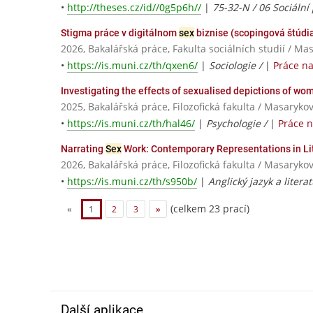
•
http://theses.cz/id//0g5p6h//
|
75-32-N / 06 Sociální
Stigma práce v digitálnom
sex
biznise (scopingová štúdi
2026, Bakalářská práce, Fakulta sociálních studií / Ma
•
https://is.muni.cz/th/qxen6/
|
Sociologie /
|
Práce n
Investigating the effects of sexualised depictions of w
2025, Bakalářská práce, Filozofická fakulta / Masaryko
•
https://is.muni.cz/th/hal46/
|
Psychologie /
|
Práce 
Narrating
Sex
Work: Contemporary Representations in Li
2026, Bakalářská práce, Filozofická fakulta / Masaryko
•
https://is.muni.cz/th/s950b/
|
Anglický jazyk a litera
(celkem 23 prací)
«
1
2
3
»
Další aplikace