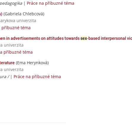
 pedagogika
|
Práce na příbuzné téma
(Gabriela Chlebcová)
a)
sarykova univerzita
a příbuzné téma
omen in advertisements on attitudes towards
sex
-based interpersonal vi
va univerzita
na příbuzné téma
(Ema Herynková)
terature
va univerzita
tura /
|
Práce na příbuzné téma