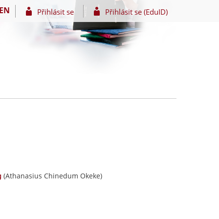
EN
Přihlásit se
Přihlásit se (EduID)
(Athanasius Chinedum Okeke)
g