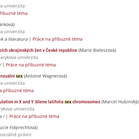
va univerzita
příbuzné téma
nková)
va univerzita
yk a literatura
|
Práce na příbuzné téma
(Marie Bieleszová)
cích ukrajinských žen v České republice
sarykova univerzita
 /
|
Práce na příbuzné téma
(Antonie Wagnerová)
enzuální
sex
va univerzita
a příbuzné téma
(Marcel Hubinský)
lation in X and Y Silene latifolia
sex
chromosomes
rykova univerzita
a /
|
Práce na příbuzné téma
ucie Folprechtová)
 sociálně právní