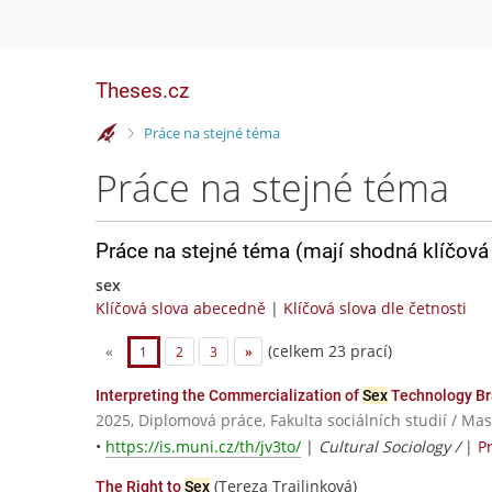
Theses.cz
>
Práce na stejné téma
Práce na stejné téma
Práce na stejné téma (mají shodná klíčová 
sex
Klíčová slova abecedně
|
Klíčová slova dle četnosti
(celkem 23 prací)
«
1
2
3
»
Interpreting the Commercialization of
Sex
Technology Bra
2025, Diplomová práce, Fakulta sociálních studií / Ma
•
https://is.muni.cz/th/jv3to/
|
Cultural Sociology /
|
P
(Tereza Trajlinková)
The Right to
Sex