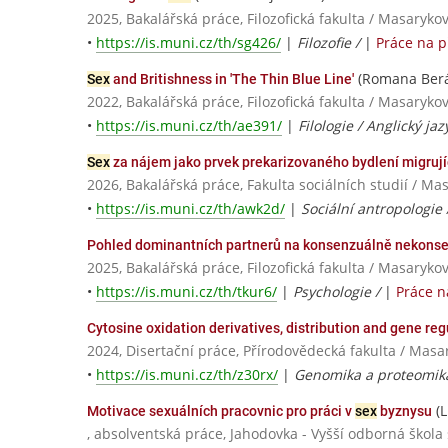
2025, Bakalářská práce, Filozofická fakulta / Masaryko
•
https://is.muni.cz/th/sg426/
|
Filozofie /
|
Práce na 
(Romana Berá
Sex
and Britishness in 'The Thin Blue Line'
2022, Bakalářská práce, Filozofická fakulta / Masaryko
•
https://is.muni.cz/th/ae391/
|
Filologie / Anglický jaz
Sex
za nájem jako prvek prekarizovaného bydlení migrují
2026, Bakalářská práce, Fakulta sociálních studií / Ma
•
https://is.muni.cz/th/awk2d/
|
Sociální antropologie
Pohled dominantních partnerů na konsenzuálně nekons
2025, Bakalářská práce, Filozofická fakulta / Masaryko
•
https://is.muni.cz/th/tkur6/
|
Psychologie /
|
Práce n
Cytosine oxidation derivatives, distribution and gene regu
2024, Disertační práce, Přírodovědecká fakulta / Masa
•
https://is.muni.cz/th/z30rx/
|
Genomika a proteomik
(L
Motivace sexuálních pracovnic pro práci v
sex
byznysu
, absolventská práce, Jahodovka - Vyšší odborná škola