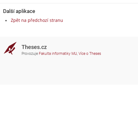
Další aplikace
Zpět na předchozí stranu
Theses.cz
Provozuje
Fakulta informatiky MU
,
Více o Theses
Potřebujete poradit?
Zapojené školy
theses@fi.muni.cz
Správci zapojených škol
Nápověda
Soukromí
Často kladené dotazy
Přístupnost