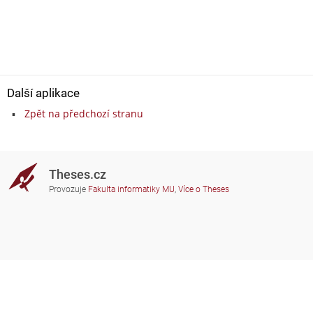
Další aplikace
Zpět na předchozí stranu
Theses.cz
Provozuje
Fakulta informatiky MU
,
Více o Theses
Potřebujete poradit?
Zapojené školy
theses@fi.muni.cz
Správci zapojených škol