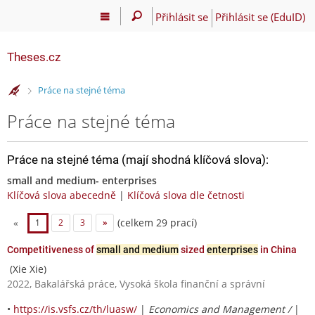
Přihlásit se
Přihlásit se (EduID)
Theses.cz
>
Práce na stejné téma
Práce na stejné téma
Práce na stejné téma (mají shodná klíčová slova):
small and medium- enterprises
Klíčová slova abecedně
|
Klíčová slova dle četnosti
(celkem 29 prací)
«
1
2
3
»
Competitiveness of
small and medium
sized
enterprises
in China
(Xie Xie)
2022, Bakalářská práce, Vysoká škola finanční a správní
•
https://is.vsfs.cz/th/luasw/
|
Economics and Management /
|