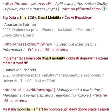
•
https://is.muni.cz/th/cecp9/
|
Aplikovaná informatika / Služby
- výzkum, řízení a inovace (angl.)
|
Práce na příbuzné téma
Big Data a
Smart
City:
Smart Mobilita
v České Republice
(Anastasiia Spirina)
2023, Diplomová práce, Ekonomická fakulta / Technická
univerzita v Liberci
•
http://theses.cz/id//1791hs//
|
Systémové inženýrství a
informatika /
|
Práce na příbuzné téma
Implementace konceptu
Smart mobility
v oblasti dopravy na území
města Kroměříž
(Daniel Melichárek)
2023, Diplomová práce, Fakulta managementu a ekonomiky /
Univerzita Tomáše Bati ve Zlíně
•
http://theses.cz/id//nnvzhg//
|
Management a marketing /
Management veřejné správy a regionálního rozvoje
|
Práce na
příbuzné téma
Městská
mobilita – smart
technologie, příklady dobré praxe a jejich