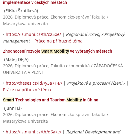
implementace v českých městech
(Eliška Škutíková)
2026, Diplomová práce, Ekonomicko-správní fakulta /
Masarykova univerzita
•
https://is.muni.cz/th/c25oe/
|
Regionální rozvoj / Projektový
management
|
Práce na příbuzné téma
Zhodnocení rozvoje
Smart Mobility
ve vybraných městech
(Matěj DEJA)
2026, Diplomová práce, Fakulta ekonomická / ZÁPADOČESKÁ
UNIVERZITA V PLZNI
•
http://theses.cz/id//y3a714//
|
Projektové a procesní řízení /
|
Práce na příbuzné téma
Smart
Technologies and Tourism
Mobility
in China
(Junni Li)
2026, Diplomová práce, Ekonomicko-správní fakulta /
Masarykova univerzita
•
https://is.muni.cz/th/q6ake/
|
Regional Development and