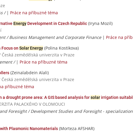
aze
ss /
|
Práce na příbuzné téma
(Iryna Mozil)
ernative
Energy
Development in Czech Republic
í
nt / Business Management and Corporate Finance
|
Práce na pří
(Polina Kostikova)
h Focus on
Solar Energy
/ Česká zemědělská univerzita v Praze
ement /
|
Práce na příbuzné téma
(Zeinalabdein Alali)
llers
/ Česká zemědělská univerzita v Praze
na příbuzné téma
n a drought prone area: A GIS based analysis for
solar
irrigation suitabi
NIVERZITA PALACKÉHO V OLOMOUCI
nd Foresight / Development Studies and Foresight - specialization
(Morteza AFSHAR)
 with Plasmonic Nanomaterials