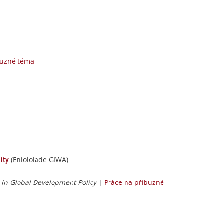
buzné téma
(Eniololade GIWA)
lity
 in Global Development Policy
|
Práce na příbuzné