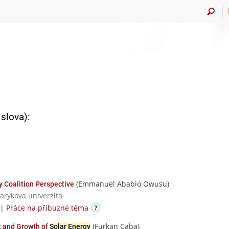
slova):
(Emmanuel Ababio Owusu)
y Coalition Perspective
sarykova univerzita
|
Práce na příbuzné téma
(Furkan Caba)
t and Growth of
Solar Energy