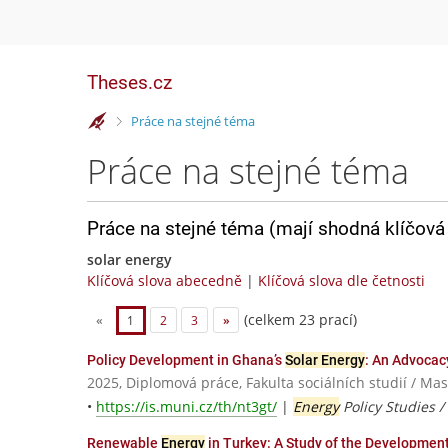
Theses.cz
>
Práce na stejné téma
Práce na stejné téma
Práce na stejné téma (mají shodná klíčová 
solar energy
Klíčová slova abecedně
|
Klíčová slova dle četnosti
(celkem 23 prací)
«
1
2
3
»
Policy Development in Ghana’s
Solar Energy
: An Advocac
2025, Diplomová práce, Fakulta sociálních studií / Ma
•
https://is.muni.cz/th/nt3gt/
|
Energy
Policy Studies /
Renewable
Energy
in Turkey: A Study of the Developmen