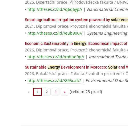
2025, Disertační práce, Přírodovědecká fakulta / U
•
http://theses.cz/id//q6q6yp//
|
Nanomaterial Chemis
Smart agriculture irrigation system powered by
solar ene
2021, Diplomová práce, Provozně ekonomická fakulta 
•
http://theses.cz/id//eub90u//
|
Systems Engineering 
Economic Sustainability in
Energy
: Economical impact of
2026, Diplomová práce, Provozně ekonomická fakulta 
•
http://theses.cz/id//mhpd9p//
|
International Trade
Sustainable
Energy
Development in Morocco:
Solar
and W
2026, Bakalářská práce, Fakulta životního prostředí /
•
http://theses.cz/id//895oaf//
|
Environmental Data S
(celkem 23 prací)
«
1
2
3
»