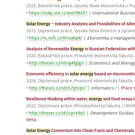
2025, Bakalářská práce, Vysoká škola ekonomická v Pr
•
https://vskp.vse.cz/eid/98431
|
International Busine
Solar Energy
– Industry Analysis and Possibilities of Alt
2015, Diplomová práce, Vysoká škola finanční a správn
•
https://is.vsfs.cz/th/axbpk/
|
Ekonomika a manageme
Analysis of Renewable
Energy
in Russian Federation wit
2020, Bakalářská práce, Provozně ekonomická fakulta 
•
http://theses.cz/id//g4fglg//
|
Economics and Manag
Economic efficiency in
solar energy
based on microcontro
2024, Diplomová práce, Provozně ekonomická fakulta 
•
http://theses.cz/id//s7phqt//
|
Informatics /
|
Práce 
Resilience thinking within water,
energy
and food nexus i
2022, Diplomová práce, Přírodovědecká fakulta / U
•
http://theses.cz/id//cprx9o//
|
Development Studies a
téma
Solar Energy
Conversion into Clean Fuels and Chemicals