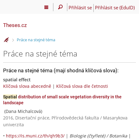
Přihlásit se
Přihlásit se (EduID)
Theses.cz
>
Práce na stejné téma
Práce na stejné téma
Práce na stejné téma (mají shodná klíčová slova):
spatial effect
Klíčová slova abecedně
|
Klíčová slova dle četnosti
Spatial
distribution of small scale vegetation diversity in the
landscape
(Dana Michalcová)
2016, Disertační práce, Přírodovědecká fakulta / Masarykova
univerzita
•
https://is.muni.cz/th/qh9b3/
|
Biologie (čtyřleté) / Botanika
|