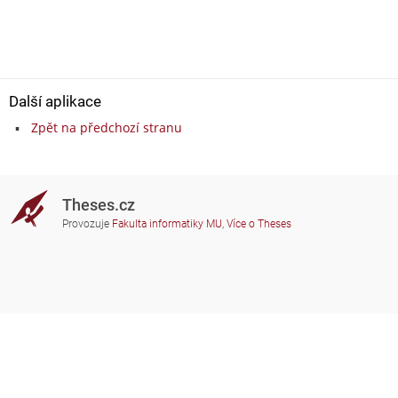
Další aplikace
Zpět na předchozí stranu
Theses.cz
Provozuje
Fakulta informatiky MU
,
Více o Theses
Potřebujete poradit?
Zapojené školy
theses@fi.muni.cz
Správci zapojených škol