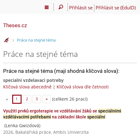
Přihlásit se
Přihlásit se (EduID)
Theses.cz
>
Práce na stejné téma
Práce na stejné téma
Práce na stejné téma (mají shodná klíčová slova):
specialni vzdelavaci potreby
Klíčová slova abecedně
|
Klíčová slova dle četnosti
(celkem 26 prací)
«
1
2
3
»
Využití prvků ergoterapie ve vzdělávání žáků se
speciálními
vzdělávacími potřebami
na základní škole
speciální
(Lenka Gwizdová)
2026, Bakalářská práce, Ambis Univerzita