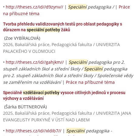
•
http://theses.cz/id//d9zynv//
|
Speciální
pedagogika /
|
Práce
na příbuzné téma
Tvorba přehledu validizovaných testů pro oblast pedagogiky s
důrazem na
speciální potřeby
žáků
(Zoe VYBÍRALOVÁ)
2026, Bakalářská práce, Pedagogická fakulta / UNIVERZITA
PALACKÉHO V OLOMOUCI
•
http://theses.cz/id//gahjkm//
|
Speciální
pedagogika pro 2.
stupeň základních škol a střední školy /
Speciální
pedagogika
pro 2. stupeň základních škol a střední školy / Společenské vědy
se zaměřením na vzdělávání
|
Práce na příbuzné téma
Speciálně
vzdělávací potřeby
vysoce citlivých jedinců v procesu
výchovy a vzdělávání
(Šárka BÜTTNEROVÁ)
2025, Bakalářská práce, Pedagogická fakulta / UNIVERZITA JANA
EVANGELISTY PURKYNĚ V ÚSTÍ NAD LABEM
•
http://theses.cz/id//xldib7//
|
Speciální
pedagogika -