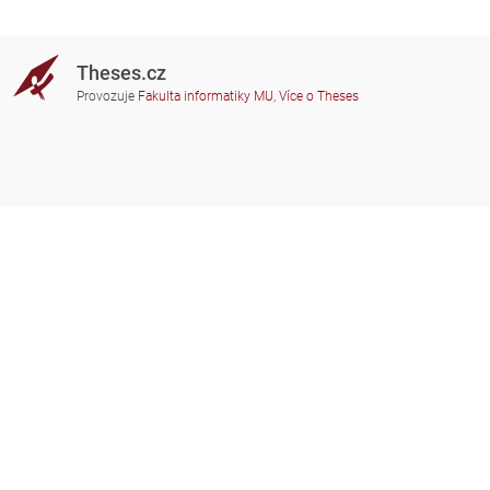
Theses.cz
Provozuje
Fakulta informatiky MU
,
Více o Theses
Potřebujete poradit?
Zapojené školy
theses@fi.muni.cz
Správci zapojených škol
Nápověda
Soukromí
Často kladené dotazy
Přístupnost
Zobrazit klasickou verzi