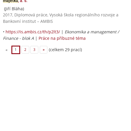
majetku
, a. s.
(Jiří Bláha)
2017, Diplomová práce, Vysoká škola regionálního rozvoje a
Bankovní institut – AMBIS
•
https://is.ambis.cz/th/p2lt3/
|
Ekonomika a management /
Finance - blok A
|
Práce na příbuzné téma
(celkem 29 prací)
«
1
2
3
»