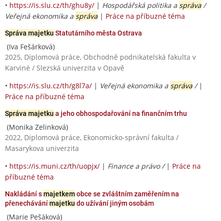
•
https://is.slu.cz/th/ghu8y/
|
Hospodářská politika a
správa
/
Veřejná ekonomika a
správa
|
Práce na příbuzné téma
Správa majetku
Statutárního města Ostrava
(Iva Fešárková)
2025, Diplomová práce, Obchodně podnikatelská fakulta v
Karviné / Slezská univerzita v Opavě
•
https://is.slu.cz/th/g8l7a/
|
Veřejná ekonomika a
správa
/
|
Práce na příbuzné téma
Správa majetku
a jeho obhospodařování na finančním trhu
(Monika Zelinková)
2022, Diplomová práce, Ekonomicko-správní fakulta /
Masarykova univerzita
•
https://is.muni.cz/th/uopjx/
|
Finance a právo /
|
Práce na
příbuzné téma
Nakládání s
majetkem
obce se zvláštním zaměřením na
přenechávání
majetku
do užívání jiným osobám
(Marie Pešáková)