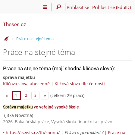
Přihlásit se
Přihlásit se (EduID)
Theses.cz
>
Práce na stejné téma
Práce na stejné téma
Práce na stejné téma (mají shodná klíčová slova):
sprava majetku
Klíčová slova abecedně
|
Klíčová slova dle četnosti
(celkem 29 prací)
«
1
2
3
»
Správa majetku
ve veřejné vysoké škole
(Jitka Novotná)
2026, Bakalářská práce, Vysoká škola finanční a správní
•
https://is.vsfs.cz/th/sannu/
|
Právo v podnikání /
|
Práce na