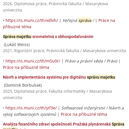
2026, Diplomová práce, Právnická fakulta / Masarykova
univerzita
•
https://is.muni.cz/th/xdlvh/
|
Veřejná
správa
/
|
Práce na
příbuzné téma
Správa majetku
srovnatelná s obhospodařováním
(Lukáš Weiss)
2021, Rigorózní práce, Právnická fakulta / Masarykova univerzita
•
https://is.muni.cz/th/m5u0r/
|
Právo a právní věda / Právo
|
Práce na příbuzné téma
Návrh a implementácia systému pre digitálnu
správu majetku
(Dominik Borbuliak)
2025, Diplomová práce, Fakulta informatiky / Masarykova
univerzita
•
https://is.muni.cz/th/yif3e/
|
Softwarové inženýrství / Návrh a
vývoj softwarových systémů
|
Práce na příbuzné téma
Analýza finančního zdraví společnosti Pražská plynárenská
Správa