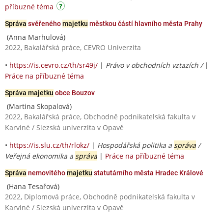
příbuzné téma
Správa
svěřeného
majetku
městkou částí hlavního města Prahy
(Anna Marhulová)
2022, Bakalářská práce, CEVRO Univerzita
•
https://is.cevro.cz/th/sr49j/
|
Právo v obchodních vztazích /
|
Práce na příbuzné téma
Správa majetku
obce Bouzov
(Martina Skopalová)
2022, Bakalářská práce, Obchodně podnikatelská fakulta v
Karviné / Slezská univerzita v Opavě
•
https://is.slu.cz/th/rlokz/
|
Hospodářská politika a
správa
/
Veřejná ekonomika a
správa
|
Práce na příbuzné téma
Správa
nemovitého
majetku
statutárního města Hradec Králové
(Hana Tesařová)
2022, Diplomová práce, Obchodně podnikatelská fakulta v
Karviné / Slezská univerzita v Opavě