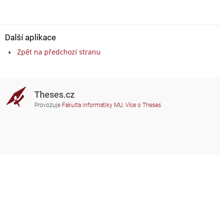
Další aplikace
Zpět na předchozí stranu
Theses.cz
Provozuje
Fakulta informatiky MU
,
Více o Theses
Potřebujete poradit?
Zapojené školy
theses@fi.muni.cz
Správci zapojených škol
Nápověda
Soukromí
Často kladené dotazy
Přístupnost