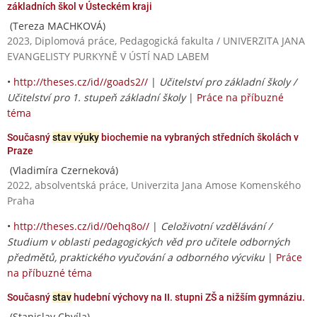
základních škol v Ústeckém kraji
(Tereza MACHKOVÁ)
2023, Diplomová práce, Pedagogická fakulta / UNIVERZITA JANA
EVANGELISTY PURKYNĚ V ÚSTÍ NAD LABEM
•
http://theses.cz/id//goads2//
|
Učitelství pro základní školy /
Učitelství pro 1. stupeň základní školy
|
Práce na příbuzné
téma
Současný
stav výuky
biochemie na vybraných středních školách v
Praze
(Vladimíra Czerneková)
2022, absolventská práce, Univerzita Jana Amose Komenského
Praha
•
http://theses.cz/id//0ehq8o//
|
Celoživotní vzdělávání /
Studium v oblasti pedagogických věd pro učitele odborných
předmětů, praktického vyučování a odborného výcviku
|
Práce
na příbuzné téma
Současný
stav
hudební výchovy na II. stupni ZŠ a nižším gymnáziu.
(Stanislav Chvíla)