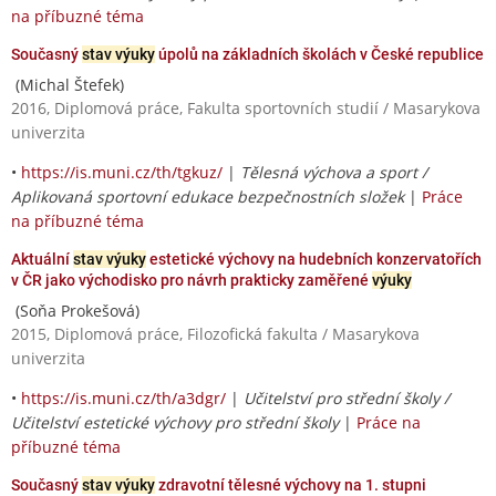
na příbuzné téma
Současný
stav výuky
úpolů na základních školách v České republice
(Michal Štefek)
2016, Diplomová práce, Fakulta sportovních studií / Masarykova
univerzita
•
https://is.muni.cz/th/tgkuz/
|
Tělesná výchova a sport /
Aplikovaná sportovní edukace bezpečnostních složek
|
Práce
na příbuzné téma
Aktuální
stav výuky
estetické výchovy na hudebních konzervatořích
v ČR jako východisko pro návrh prakticky zaměřené
výuky
(Soňa Prokešová)
2015, Diplomová práce, Filozofická fakulta / Masarykova
univerzita
•
https://is.muni.cz/th/a3dgr/
|
Učitelství pro střední školy /
Učitelství estetické výchovy pro střední školy
|
Práce na
příbuzné téma
Současný
stav výuky
zdravotní tělesné výchovy na 1. stupni