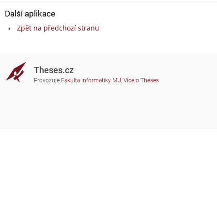
Další aplikace
Zpět na předchozí stranu
Theses.cz
Provozuje
Fakulta informatiky MU
,
Více o Theses
Potřebujete poradit?
Zapojené školy
theses@fi.muni.cz
Správci zapojených škol
Nápověda
Soukromí
Často kladené dotazy
Přístupnost
Zobrazit klasickou verzi