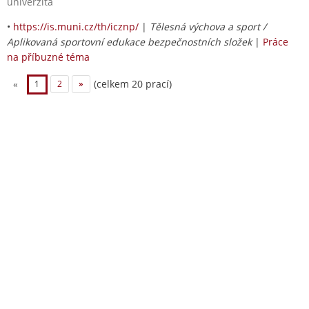
univerzita
•
https://is.muni.cz/th/icznp/
|
Tělesná výchova a sport /
Aplikovaná sportovní edukace bezpečnostních složek
|
Práce
na příbuzné téma
(celkem 20 prací)
«
1
2
»