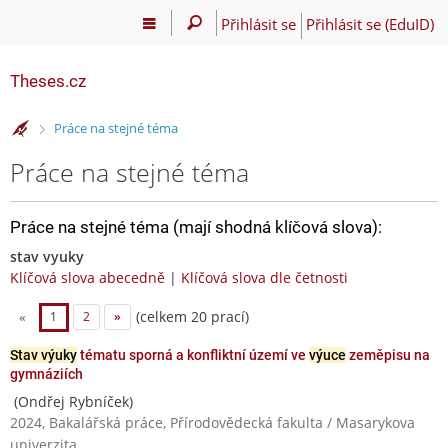
Přihlásit se
Přihlásit se (EduID)
Theses.cz
>
Práce na stejné téma
Práce na stejné téma
Práce na stejné téma (mají shodná klíčová slova):
stav vyuky
Klíčová slova abecedně
|
Klíčová slova dle četnosti
(celkem 20 prací)
«
1
2
»
Stav výuky
tématu sporná a konfliktní území ve
výuce
zeměpisu na
gymnáziích
(Ondřej Rybníček)
2024, Bakalářská práce, Přírodovědecká fakulta / Masarykova
univerzita