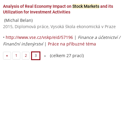
Analysis of Real Economy Impact on
Stock Markets
and its
Utilization for Investment Activities
(Michal Belan)
2015, Diplomová práce, Vysoká škola ekonomická v Praze
•
http://www.vse.cz/vskp/eid/57196
|
Finance a účetnictví /
Finanční inženýrství
|
Práce na příbuzné téma
(celkem 27 prací)
«
1
2
3
»