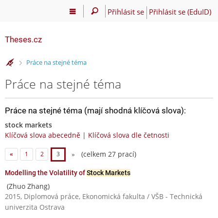
Přihlásit se
Přihlásit se (EduID)
Theses.cz
>
Práce na stejné téma
Práce na stejné téma
Práce na stejné téma (mají shodná klíčová slova):
stock markets
Klíčová slova abecedně
|
Klíčová slova dle četnosti
(celkem 27 prací)
«
1
2
3
»
Modelling the Volatility of
Stock Markets
(Zhuo Zhang)
2015, Diplomová práce, Ekonomická fakulta / VŠB - Technická
univerzita Ostrava