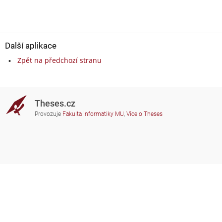
Další aplikace
Zpět na předchozí stranu
Theses.cz
Provozuje
Fakulta informatiky MU
,
Více o Theses
Potřebujete poradit?
Zapojené školy
theses@fi.muni.cz
Správci zapojených škol
Nápověda
Soukromí
Často kladené dotazy
Přístupnost