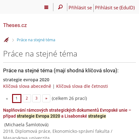
Přihlásit se
Přihlásit se (EduID)
Theses.cz
>
Práce na stejné téma
Práce na stejné téma
Práce na stejné téma (mají shodná klíčová slova):
strategie evropa 2020
Klíčová slova abecedně
|
Klíčová slova dle četnosti
(celkem 26 prací)
«
1
2
3
»
Naplňování rámcových strategických dokumentů Evropské unie –
případ
strategie Evropa 2020
a Lisabonské
strategie
(Michaela Šamlotová)
2018, Diplomová práce, Ekonomicko-správní fakulta /
Masarykova univerzita