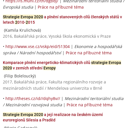
•
https://is.muni.cz/th/dgbdj/
|
Mezinárodní teritoriální studia /
Evropská studia
|
Práce na příbuzné téma
Strategie Evropa 2020
a plnění stanovených cílů členských států v
letech
2
010-
2
015
(Kamila Krulichová)
2016, Bakalářská práce, Vysoká škola ekonomická v Praze
•
http://www.vse.cz/vskp/eid/51304
|
Ekonomie a hospodářská
správa / Národní hospodářství
|
Práce na příbuzné téma
Komparace plnění energeticko-klimatických cílů
strategie Evropa
2020
v zemích střední
Evropy
(Filip Boleloucký)
2017, Bakalářská práce, Fakulta regionálního rozvoje a
mezinárodních studií / Mendelova univerzita v Brně
•
http://theses.cz/id//dqhy8v//
|
Mezinárodní teritoriální studia
/ Mezinárodní rozvojová studia
|
Práce na příbuzné téma
Strategie Evropa 2020
a její realizace na českém území
euroregionů Silesia a Praděd
(Marie Gadasová)