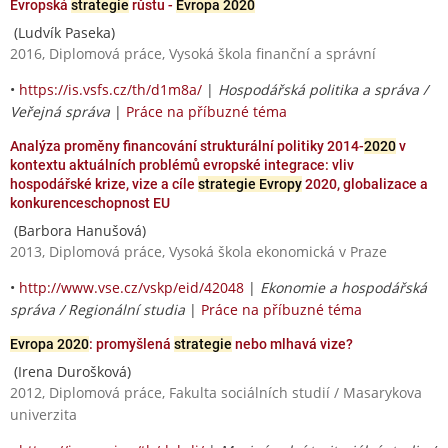
Evropská
strategie
růstu -
Evropa 2020
(Ludvík Paseka)
2016, Diplomová práce, Vysoká škola finanční a správní
•
https://is.vsfs.cz/th/d1m8a/
|
Hospodářská politika a správa /
Veřejná správa
|
Práce na příbuzné téma
Analýza proměny financování strukturální politiky 2014-
2020
v
kontextu aktuálních problémů evropské integrace: vliv
hospodářské krize, vize a cíle
strategie Evropy
2020, globalizace a
konkurenceschopnost EU
(Barbora Hanušová)
2013, Diplomová práce, Vysoká škola ekonomická v Praze
•
http://www.vse.cz/vskp/eid/42048
|
Ekonomie a hospodářská
správa / Regionální studia
|
Práce na příbuzné téma
Evropa 2020
: promyšlená
strategie
nebo mlhavá vize?
(Irena Durošková)
2012, Diplomová práce, Fakulta sociálních studií / Masarykova
univerzita