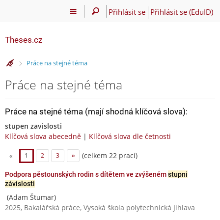
Přihlásit se
Přihlásit se (EduID)
Theses.cz
>
Práce na stejné téma
Práce na stejné téma
Práce na stejné téma (mají shodná klíčová slova):
stupen zavislosti
Klíčová slova abecedně
|
Klíčová slova dle četnosti
(celkem 22 prací)
«
1
2
3
»
Podpora pěstounských rodin s dítětem ve zvýšeném
stupni
závislosti
(Adam Štumar)
2025, Bakalářská práce, Vysoká škola polytechnická Jihlava