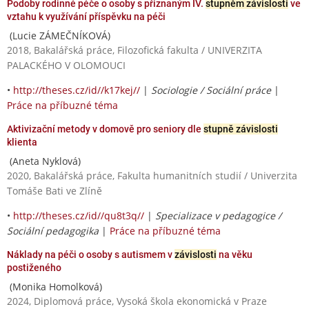
Podoby rodinné péče o osoby s přiznaným IV.
stupněm závislosti
ve
vztahu k využívání příspěvku na péči
(Lucie ZÁMEČNÍKOVÁ)
2018, Bakalářská práce, Filozofická fakulta / UNIVERZITA
PALACKÉHO V OLOMOUCI
•
http://theses.cz/id//k17kej//
|
Sociologie / Sociální práce
|
Práce na příbuzné téma
Aktivizační metody v domově pro seniory dle
stupně závislosti
klienta
(Aneta Nyklová)
2020, Bakalářská práce, Fakulta humanitních studií / Univerzita
Tomáše Bati ve Zlíně
•
http://theses.cz/id//qu8t3q//
|
Specializace v pedagogice /
Sociální pedagogika
|
Práce na příbuzné téma
Náklady na péči o osoby s autismem v
závislosti
na věku
postiženého
(Monika Homolková)
2024, Diplomová práce, Vysoká škola ekonomická v Praze