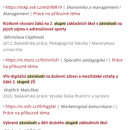
•
https://vskp.vse.cz/eid/90819
|
Ekonomika a management /
Management
|
Práce na příbuzné téma
Rizikové chování žáků na 2.
stupni
základních škol v
závislosti
na
jejich zájmu o adrenalinové sporty
(Miroslava Cejpková)
2012, Bakalářská práce, Pedagogická fakulta / Masarykova
univerzita
•
https://is.muni.cz/th/nn5sf/
|
Speciální pedagogika /
|
Práce
na příbuzné téma
Vliv digitální
závislosti
na duševní zdraví a mezilidské vztahy u
žáků 2.
stupně
ZŠ
(Vojtěch Matuška)
2026, Bakalářská práce, Vysoká škola finanční a správní
•
https://is.vsfs.cz/th/hgyt4/
|
Marketingová komunikace /
|
Práce na příbuzné téma
Vybrané
závislosti
u dětí druhého
stupně
základních škol