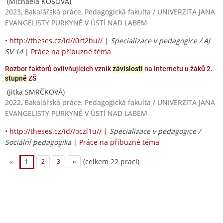
(Michaela KOŠOVÁ)
2023, Bakalářská práce, Pedagogická fakulta / UNIVERZITA JANA
EVANGELISTY PURKYNĚ V ÚSTÍ NAD LABEM
•
http://theses.cz/id//0rt2bu//
|
Specializace v pedagogice / AJ
SV 14
|
Práce na příbuzné téma
Rozbor faktorů ovlivňujících vznik
závislosti
na internetu u žáků 2.
stupně
ZŠ
(Jitka SMRČKOVÁ)
2022, Bakalářská práce, Pedagogická fakulta / UNIVERZITA JANA
EVANGELISTY PURKYNĚ V ÚSTÍ NAD LABEM
•
http://theses.cz/id//oczl1u//
|
Specializace v pedagogice /
Sociální pedagogika
|
Práce na příbuzné téma
(celkem 22 prací)
«
1
2
3
»