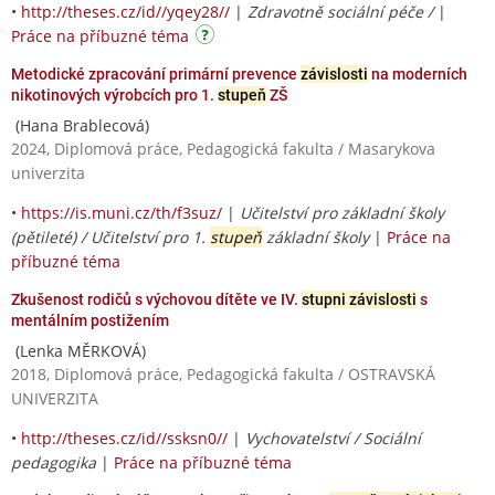
•
http://theses.cz/id//yqey28//
|
Zdravotně sociální péče /
|
Práce na příbuzné téma
Metodické zpracování primární prevence
závislosti
na moderních
nikotinových výrobcích pro 1.
stupeň
ZŠ
(Hana Brablecová)
2024, Diplomová práce, Pedagogická fakulta / Masarykova
univerzita
•
https://is.muni.cz/th/f3suz/
|
Učitelství pro základní školy
(pětileté) / Učitelství pro 1.
stupeň
základní školy
|
Práce na
příbuzné téma
Zkušenost rodičů s výchovou dítěte ve IV.
stupni závislosti
s
mentálním postižením
(Lenka MĚRKOVÁ)
2018, Diplomová práce, Pedagogická fakulta / OSTRAVSKÁ
UNIVERZITA
•
http://theses.cz/id//ssksn0//
|
Vychovatelství / Sociální
pedagogika
|
Práce na příbuzné téma