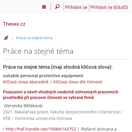
Přihlásit se
Přihlásit se (EduID)
Theses.cz
>
Práce na stejné téma
Práce na stejné téma
Práce na stejné téma (mají shodná klíčová slova):
suitable personal protective equipment
Klíčová slova abecedně
|
Klíčová slova dle četnosti
Posouzení a návrh vhodných osobních ochranných pracovních
prostředků při pracovní činnosti ve vybrané firmě
(Veronika Běťáková)
2021, Bakalářská práce, Fakulta bezpečnostního inženýrství /
VŠB – Technická univerzita Ostrava
•
http://hdl.handle.net/10084/143752
|
Požární ochrana a