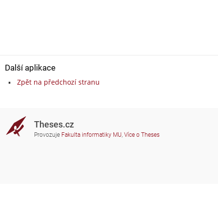
Další aplikace
Zpět na předchozí stranu
Theses.cz
Provozuje
Fakulta informatiky MU
,
Více o Theses
Potřebujete poradit?
Zapojené školy
theses@fi.muni.cz
Správci zapojených škol