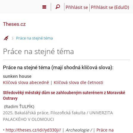
Přihlásit se
Přihlásit se (EduID)
Theses.cz
>
Práce na stejné téma
Práce na stejné téma
Práce na stejné téma (mají shodná klíčová slova):
sunken house
Klíčová slova abecedně
|
Klíčová slova dle četnosti
Středověký městský dům se zahloubeným suterénem z Moravské
Ostravy
(Radim ŤULPÍK)
2025, Bakalářská práce, Filozofická fakulta / UNIVERZITA
PALACKÉHO V OLOMOUCI
•
http://theses.cz/id//yd330j//
|
Archeologie /
|
Práce na