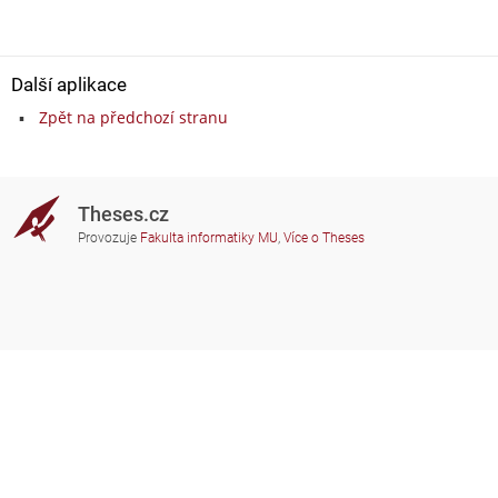
Další aplikace
Zpět na předchozí stranu
Theses.cz
Provozuje
Fakulta informatiky MU
,
Více o Theses
Potřebujete poradit?
Zapojené školy
theses@fi.muni.cz
Správci zapojených škol
Nápověda
Soukromí
Často kladené dotazy
Přístupnost