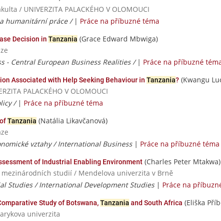
á fakulta / UNIVERZITA PALACKÉHO V OLOMOUCI
 a humanitární práce /
|
Práce na příbuzné téma
(Grace Edward Mbwiga)
ase Decision in
Tanzania
aze
ss - Central European Business Realities /
|
Práce na příbuzné tém
(Kwangu Lu
ation Associated with Help Seeking Behaviour in
Tanzania
?
NIVERZITA PALACKÉHO V OLOMOUCI
licy /
|
Práce na příbuzné téma
(Natália Likavčanová)
 of
Tanzania
aze
nomické vztahy / International Business
|
Práce na příbuzné téma
(Charles Peter Mtakwa)
Assessment of Industrial Enabling Environment
a mezinárodních studií / Mendelova univerzita v Brně
rial Studies / International Development Studies
|
Práce na příbuzn
(Eliška Pří
 Comparative Study of Botswana,
Tanzania
and South Africa
sarykova univerzita