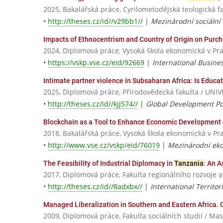
2025, Bakalářská práce, Cyrilometodějská teologick
•
http://theses.cz/id//v29bb1//
|
Mezinárodní sociální
Impacts of Ethnocentrism and Country of Origin on Purch
2024, Diplomová práce, Vysoká škola ekonomická v Pr
•
https://vskp.vse.cz/eid/92669
|
International Busine
Intimate partner violence in Subsaharan Africa: Is Educ
2025, Diplomová práce, Přírodovědecká fakulta / U
•
http://theses.cz/id//kjj574//
|
Global Development Po
Blockchain as a Tool to Enhance Economic Development
2018, Bakalářská práce, Vysoká škola ekonomická v Pr
•
http://www.vse.cz/vskp/eid/76019
|
Mezinárodní eko
The Feasibility of Industrial Diplomacy in
Tanzania
: An 
2017, Diplomová práce, Fakulta regionálního rozvoje 
•
http://theses.cz/id//8adxbx//
|
International Territo
Managed Liberalization in Southern and Eastern Africa.
2009, Diplomová práce, Fakulta sociálních studií / Ma