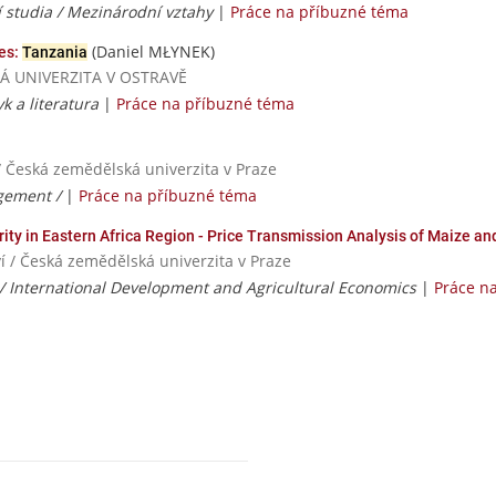
í studia / Mezinárodní vztahy
|
Práce na příbuzné téma
(Daniel MŁYNEK)
ies:
Tanzania
VSKÁ UNIVERZITA V OSTRAVĚ
yk a literatura
|
Práce na příbuzné téma
/ Česká zemědělská univerzita v Praze
gement /
|
Práce na příbuzné téma
rity in Eastern Africa Region - Price Transmission Analysis of Maize 
í / Česká zemědělská univerzita v Praze
 / International Development and Agricultural Economics
|
Práce n