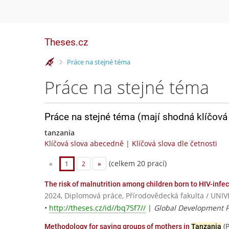
Theses.cz
>
Práce na stejné téma
Práce na stejné téma
Práce na stejné téma (mají shodná klíčová 
tanzania
Klíčová slova abecedně
|
Klíčová slova dle četnosti
(celkem 20 prací)
«
1
2
»
The risk of malnutrition among children born to HIV-in
2024, Diplomová práce, Přírodovědecká fakulta / U
•
http://theses.cz/id//bq75f7//
|
Global Development P
(
Methodology for saving groups of mothers in
Tanzania