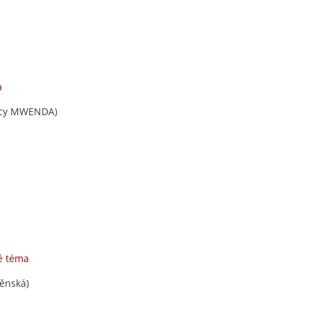
a
cy MWENDA)
é téma
běnská)