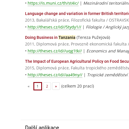
•
https://is.muni.cz/th/st4ic/
|
Mezinárodní teritoriáln
Language change and variation in former British territor
2013, Bakalářská práce, Filozofická fakulta / OSTRA
•
http://theses.cz/id//5tydy1//
|
Filologie / Anglický jaz
(Tereza Pužejová)
Doing Business in
Tanzania
2011, Diplomová práce, Provozně ekonomická fakulta 
•
http://theses.cz/id//uqg1tk//
|
Economics and Mana
The Impact of European Agricultural Policy on Food Secu
2015, Diplomová práce, Fakulta tropického zemědělstv
•
http://theses.cz/id//aa49ny//
|
Tropické zemědělství
(celkem 20 prací)
«
1
2
»
Další aplikace