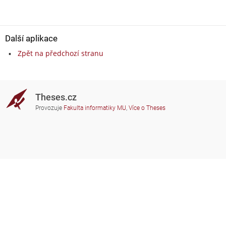
Další aplikace
Zpět na předchozí stranu
Theses.cz
Provozuje
Fakulta informatiky MU
,
Více o Theses
Potřebujete poradit?
Zapojené školy
theses@fi.muni.cz
Správci zapojených škol
Nápověda
Soukromí
Často kladené dotazy
Přístupnost