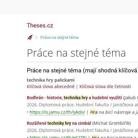
Theses.cz
>
Práce na stejné téma
Práce na stejné téma
Práce na stejné téma (mají shodná klíčová 
technika hry palickami
Klíčová slova abecedně
|
Klíčová slova dle četnosti
(Jakub 
Bodhrán - historie,
technika hry
a hudební využití
2026, Diplomová práce, Hudební fakulta / Janáčkova
•
https://is.jamu.cz/th/iykdo/
|
Hra
na bicí nástroje a j
(Michal Grombiřík)
Rozšířené
techniky hry
na cimbál
2026, Diplomová práce, Hudební fakulta / Janáčkova
•
https://is.jamu.cz/th/e6278/
|
Hra
na bicí nástroje a 