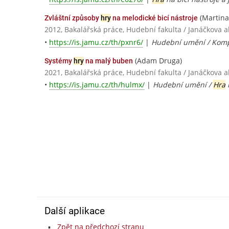
(Martina
Zvláštní způsoby
hry
na melodické bicí nástroje
2012, Bakalářská práce, Hudební fakulta / Janáčkova
•
https://is.jamu.cz/th/pxnr6/
|
Hudební umění / Kom
(Adam Druga)
Systémy
hry
na malý buben
2021, Bakalářská práce, Hudební fakulta / Janáčkova
•
https://is.jamu.cz/th/hulmx/
|
Hudební umění /
Hra
n
Další aplikace
Zpět na předchozí stranu