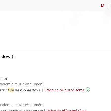
slova):
Kub)
 akademie múzických umění
azz /
Hra
na bicí nástroje
|
Práce na příbuzné téma
 akademie múzických umění
jazz / Jazzová interpretace
|
Práce na příbuzné téma