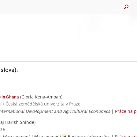
slova):
(Gloria Kena-Amoah)
s in Ghana
í / Česká zemědělská univerzita v Praze
International Development and Agricultural Economics
|
Práce na 
aj Harish Shinde)
aze
ms Management / Management
of
Business Informatics
|
Práce na 