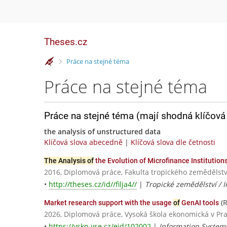
Theses.cz
>
Práce na stejné téma
Práce na stejné téma
Práce na stejné téma (mají shodná klíčová 
the analysis of unstructured data
Klíčová slova abecedně
|
Klíčová slova dle četnosti
The Analysis of
the Evolution of Microfinance Institution
2016, Diplomová práce, Fakulta tropického zemědělstv
•
http://theses.cz/id//filja4//
|
Tropické zemědělství / 
(R
Market research support with the usage
of
GenAI tools
2026, Diplomová práce, Vysoká škola ekonomická v Pr
•
https://vskp.vse.cz/eid/102002
|
Information Syste