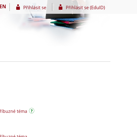
EN
Přihlásit se
Přihlásit se (EduID)
příbuzné téma
příbuzné téma