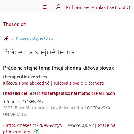
Přihlásit se
Přihlásit se (EduID)
Theses.cz
>
Práce na stejné téma
Práce na stejné téma
Práce na stejné téma (mají shodná klíčová slova):
therapeutic exercises
Klíčová slova abecedně
|
Klíčová slova dle četnosti
I benefici dell´esercizio terapeutico nel morbo di Parkinson
(Roberto COSENZA)
2023, Bakalářská práce, Lékařská fakulta / OSTRAVSKÁ
UNIVERZITA
•
http://theses.cz/id//w69thy//
|
Fisioterapia /
|
Práce na
příbuzné téma