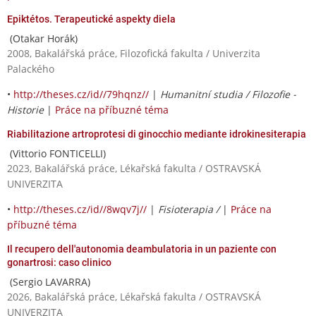
Epiktétos. Terapeutické aspekty diela
(Otakar Horák)
2008, Bakalářská práce, Filozofická fakulta / Univerzita
Palackého
•
http://theses.cz/id//79hqnz//
|
Humanitní studia / Filozofie -
Historie
|
Práce na příbuzné téma
Riabilitazione artroprotesi di ginocchio mediante idrokinesiterapia
(Vittorio FONTICELLI)
2023, Bakalářská práce, Lékařská fakulta / OSTRAVSKÁ
UNIVERZITA
•
http://theses.cz/id//8wqv7j//
|
Fisioterapia /
|
Práce na
příbuzné téma
Il recupero dell'autonomia deambulatoria in un paziente con
gonartrosi: caso clinico
(Sergio LAVARRA)
2026, Bakalářská práce, Lékařská fakulta / OSTRAVSKÁ
UNIVERZITA