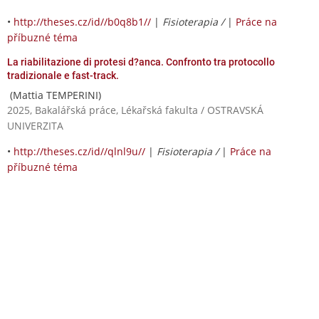
•
http://theses.cz/id//b0q8b1//
|
Fisioterapia /
|
Práce na
příbuzné téma
La riabilitazione di protesi d?anca. Confronto tra protocollo
tradizionale e fast-track.
(Mattia TEMPERINI)
2025, Bakalářská práce, Lékařská fakulta / OSTRAVSKÁ
UNIVERZITA
•
http://theses.cz/id//qlnl9u//
|
Fisioterapia /
|
Práce na
příbuzné téma