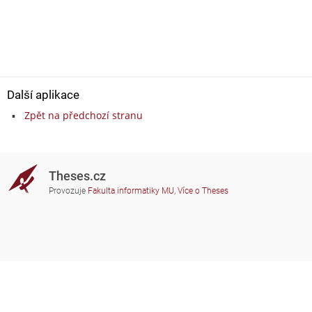
Další aplikace
Zpět na předchozí stranu
Theses.cz
Provozuje
Fakulta informatiky MU
,
Více o Theses
Potřebujete poradit?
Zapojené školy
theses@fi.muni.cz
Správci zapojených škol