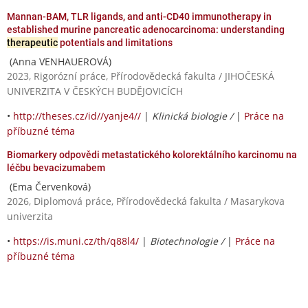
Mannan-BAM, TLR ligands, and anti-CD40 immunotherapy in
established murine pancreatic adenocarcinoma: understanding
therapeutic
potentials and limitations
(Anna VENHAUEROVÁ)
2023, Rigorózní práce, Přírodovědecká fakulta / JIHOČESKÁ
UNIVERZITA V ČESKÝCH BUDĚJOVICÍCH
•
http://theses.cz/id//yanje4//
|
Klinická biologie /
|
Práce na
příbuzné téma
Biomarkery odpovědi metastatického kolorektálního karcinomu na
léčbu bevacizumabem
(Ema Červenková)
2026, Diplomová práce, Přírodovědecká fakulta / Masarykova
univerzita
•
https://is.muni.cz/th/q88l4/
|
Biotechnologie /
|
Práce na
příbuzné téma