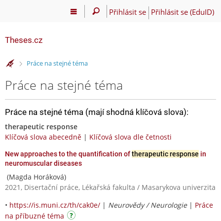
Přihlásit se
Přihlásit se (EduID)
Theses.cz
>
Práce na stejné téma
Práce na stejné téma
Práce na stejné téma (mají shodná klíčová slova):
therapeutic response
Klíčová slova abecedně
|
Klíčová slova dle četnosti
New approaches to the quantification of
therapeutic response
in
neuromuscular diseases
(Magda Horáková)
2021, Disertační práce, Lékařská fakulta / Masarykova univerzita
•
https://is.muni.cz/th/cak0e/
|
Neurovědy / Neurologie
|
Práce
na příbuzné téma