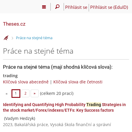
Přihlásit se
Přihlásit se (EduID)
Theses.cz
>
Práce na stejné téma
Práce na stejné téma
Práce na stejné téma (mají shodná klíčová slova):
trading
Klíčová slova abecedně
|
Klíčová slova dle četnosti
(celkem 20 prací)
«
1
2
»
Identifying and Quantifying High Probability
Trading
Strategies in
the stock market/Forex/indexes/ETFs: Key Success factors
(Vadym Hedzyk)
2023, Bakalářská práce, Vysoká škola finanční a správní