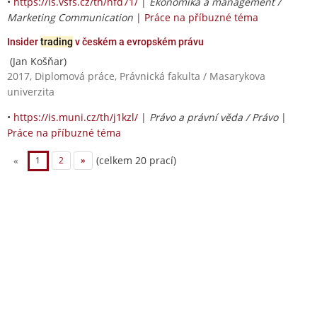
•
https://is.vsfs.cz/th/hfd71/
|
Ekonomika a management /
Marketing Communication
|
Práce na příbuzné téma
Insider
trading
v českém a evropském právu
(Jan Košňar)
2017, Diplomová práce, Právnická fakulta / Masarykova
univerzita
•
https://is.muni.cz/th/j1kzl/
|
Právo a právní věda / Právo
|
Práce na příbuzné téma
(celkem 20 prací)
«
1
2
»