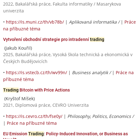
2022, Bakalářská práce, Fakulta informatiky / Masarykova
univerzita
•
https://is.muni.cz/th/vb78b/
|
Aplikovaná informatika /
|
Práce
na příbuzné téma
Vytvoření obchodní strategie pro intradenní
trading
(Jakub Kouřil)
2025, Bakalářská práce, Vysoká škola technická a ekonomická v
Českých Budějovicích
•
https://is.vstecb.cz/th/wv99n/
|
Business analytik /
|
Práce na
příbuzné téma
Trading
Bitcoin with Price Actions
(Kryštof Míšek)
2021, Diplomová práce, CEVRO Univerzita
•
https://is.cevro.cz/th/fse0y/
|
Philosophy, Politics, Economics /
|
Práce na příbuzné téma
EU Emission
Trading
: Policy-Induced Innovation, or Business as