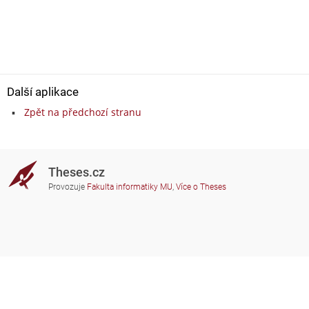
Další aplikace
Zpět na předchozí stranu
Theses.cz
Provozuje
Fakulta informatiky MU
,
Více o Theses
Potřebujete poradit?
Zapojené školy
theses@fi.muni.cz
Správci zapojených škol