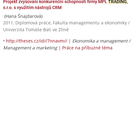
Projekt zvyšování konkurenční schopnosti firmy MPL
TRADING
,
s.r.o. s využitím nástrojů CRM
(Hana Šnajdarová)
2011, Diplomová práce, Fakulta managementu a ekonomiky /
Univerzita Tomáše Bati ve Zlíně
•
http://theses.cz/id//7nnavm//
|
Ekonomika a management /
Management a marketing
|
Práce na příbuzné téma