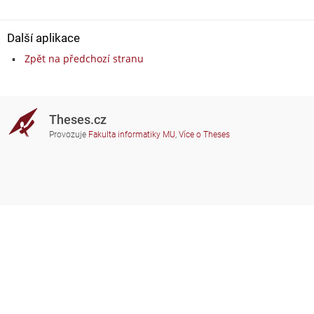
Další aplikace
Zpět na předchozí stranu
Theses.cz
Provozuje
Fakulta informatiky MU
,
Více o Theses
Potřebujete poradit?
Zapojené školy
theses@fi.muni.cz
Správci zapojených škol
Nápověda
Soukromí
Často kladené dotazy
Přístupnost