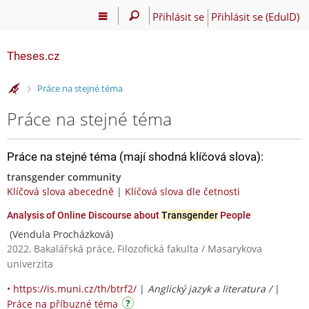
Přihlásit se
Přihlásit se (EduID)
Theses.cz
>
Práce na stejné téma
Práce na stejné téma
Práce na stejné téma (mají shodná klíčová slova):
transgender community
Klíčová slova abecedně
|
Klíčová slova dle četnosti
Analysis of Online Discourse about
Transgender
People
(Vendula Procházková)
2022, Bakalářská práce, Filozofická fakulta / Masarykova
univerzita
•
https://is.muni.cz/th/btrf2/
|
Anglický jazyk a literatura /
|
Práce na příbuzné téma