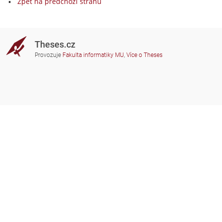
Zpět na předchozí stranu
Theses.cz
Provozuje
Fakulta informatiky MU
,
Více o Theses
Potřebujete poradit?
Zapojené školy
theses@fi.muni.cz
Správci zapojených škol
Nápověda
Soukromí
Často kladené dotazy
Přístupnost
Zobrazit klasickou verzi