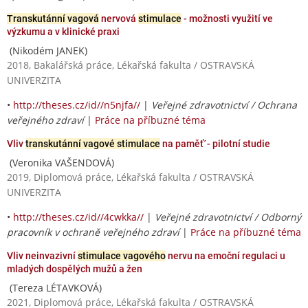
Transkutánní vagová
nervová
stimulace
- možnosti využití ve
výzkumu a v klinické praxi
(Nikodém JANEK)
2018, Bakalářská práce, Lékařská fakulta / OSTRAVSKÁ
UNIVERZITA
•
http://theses.cz/id//n5njfa//
|
Veřejné zdravotnictví / Ochrana
veřejného zdraví
|
Práce na příbuzné téma
Vliv
transkutánní vagové stimulace
na paměť´- pilotní studie
(Veronika VAŠENDOVÁ)
2019, Diplomová práce, Lékařská fakulta / OSTRAVSKÁ
UNIVERZITA
•
http://theses.cz/id//4cwkka//
|
Veřejné zdravotnictví / Odborný
pracovník v ochraně veřejného zdraví
|
Práce na příbuzné téma
Vliv neinvazivní
stimulace vagového
nervu na emoční regulaci u
mladých dospělých mužů a žen
(Tereza LÉTAVKOVÁ)
2021, Diplomová práce, Lékařská fakulta / OSTRAVSKÁ