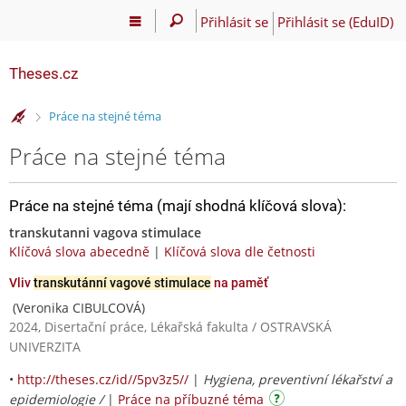
Přihlásit se
Přihlásit se (EduID)
Theses.cz
>
Práce na stejné téma
Práce na stejné téma
Práce na stejné téma (mají shodná klíčová slova):
transkutanni vagova stimulace
Klíčová slova abecedně
|
Klíčová slova dle četnosti
Vliv
transkutánní vagové stimulace
na paměť
(Veronika CIBULCOVÁ)
2024, Disertační práce, Lékařská fakulta / OSTRAVSKÁ
UNIVERZITA
•
http://theses.cz/id//5pv3z5//
|
Hygiena, preventivní lékařství a
epidemiologie /
|
Práce na příbuzné téma